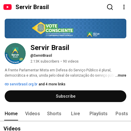
Servir Brasil
Servir Brasil
@ServirBrasil
2.13K subscribers
•
90 videos
A Frente Parlamentar Mista em Defesa do Serviço Público é plural, 
democrática e ativa, unida pelo ideal de valorização do serviço público 
...more
brasileiro. 
servirbrasil.org.br
and 4 more links
Subscribe
Home
Videos
Shorts
Live
Playlists
Posts
Videos