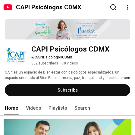
CAPI Psicólogos CDMX
CAPI Psicólogos CDMX
@CAPIPsicólogosCDMX
362 subscribers
•
70 videos
CAPI es un espacio de Bien-estar con psicólogos especializados, un 
espacio orientado al Bien-Estar, armonía, paz, tranquilidad y crecimiento 
...more
integral del ser humano. En nuestro canal encontrarás información de 
interés para tu bienestar personal, familiar, convivencia en pareja o 
Subscribe
educación de tus hijos. Cada video es planeado por una psicóloga 
especialista en el área. 
Home
Videos
Playlists
Search