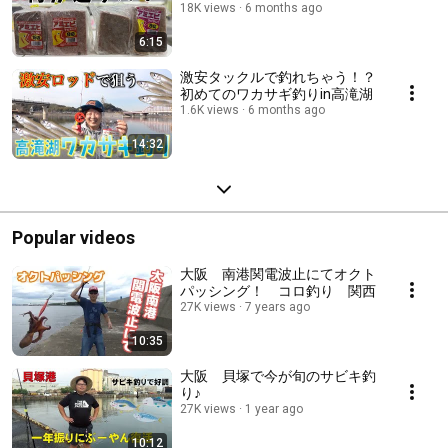
18K views
6 months ago
6:15
激安タックルで釣れちゃう！？
初めてのワカサギ釣りin高滝湖
1.6K views
6 months ago
14:32
Popular videos
大阪 南港関電波止にてオクト
パッシング！ コロ釣り 関西
27K views
7 years ago
10:35
大阪 貝塚で今が旬のサビキ釣
り♪
27K views
1 year ago
10:12