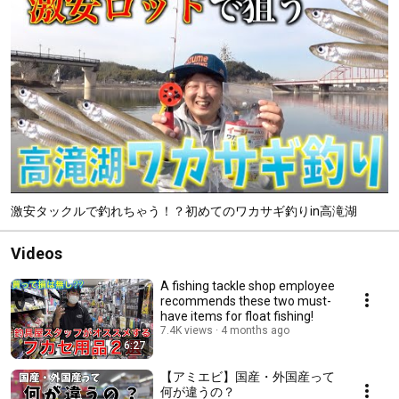
激安タックルで釣れちゃう！？初めてのワカサギ釣りin高滝湖
Videos
A fishing tackle shop employee
recommends these two must-
have items for float fishing!
7.4K views
4 months ago
6:27
【アミエビ】国産・外国産って
何が違うの？