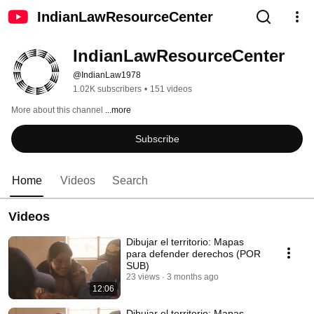
IndianLawResourceCenter
IndianLawResourceCenter
@IndianLaw1978
1.02K subscribers
•
151 videos
More about this channel
...more
Subscribe
Home
Videos
Search
Videos
Dibujar el territorio: Mapas
para defender derechos (POR
SUB)
23 views
3 months ago
12:06
Dibujar el territorio: Mapas