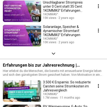
Unschlagbarer Strompreis
unter 0 Cent statt 35 Cent:
1KOMMA5° Erfahrungen
(2024)
1KOMMA5°
15K views
2 years ago
5:32
Solaranlage, Speicher &
dynamischer Stromtarif:
1KOMMA5° Erfahrungen
1KOMMA5°
10K views
2 years ago
5:43
Erfahrungen bis zur Jahresrechnung |
Alltagsstories
Hier erlebst du die Menschen, die bereits mit erneuerbarer Energie leben
und sich den günstigsten Strom gesichert haben. Von Motivation in ein
neues Energiesystem zu investieren bis hin zur Jahresbilanz. So
3.500 € Ersparnis: So reduzierte
verschieden wie unsere Lebensstile, so unterschiedlich unsere
Energiesysteme.
Carsten seine Stromkosten im
Jahresvergleich
1KOMMA5°
1.7M views
11 months ago
1:18
PV, Wärmepumpe, E-Auto: So