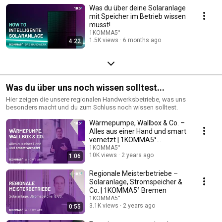
Was du über deine Solaranlage
mit Speicher im Betrieb wissen
musst!
1KOMMA5°
1.5K views
6 months ago
4:22
Was du über uns noch wissen solltest...
Hier zeigen die unsere regionalen Handwerksbetriebe, was uns
besonders macht und du zum Schluss noch wissen solltest.
Wärmepumpe, Wallbox & Co. –
Alles aus einer Hand und smart
vernetzt | 1KOMMA5°
Hildesheim
1KOMMA5°
10K views
2 years ago
1:06
Regionale Meisterbetriebe –
Solaranlage, Stromspeicher &
Co. | 1KOMMA5° Bremen
1KOMMA5°
3.1K views
2 years ago
0:55