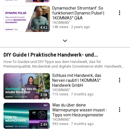
Dynamischer Stromtarif: So
funktioniert Dynamic Pulse! |
1KOMMA5° Q&A
1KOMMA5°
14K views
2 years ago
4:42
DIY Guide I Praktische Handwerk- und
Wartungstipps
How-To-Guides und DIY-Tipps aus dem Handwerk, das für
Premiumqualität, Modernität und digitale Convenience steht. Handwerk,
auf das du wieder Bock hast.
Schluss mit Handwerk, das
Nerven raubt! I 1KOMMA5°
Handwerk GmbH
1KOMMA5°
716 views
7 months ago
3:58
Was du über deine
Wärmepumpe wissen musst -
Tipps vom Heizungsmeister
1KOMMA5°
993 views
7 months ago
2:46