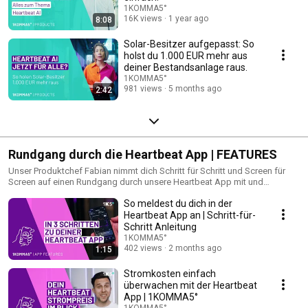
1KOMMA5°
16K views
1 year ago
8:08
Solar-Besitzer aufgepasst: So
holst du 1.000 EUR mehr aus
deiner Bestandsanlage raus.
1KOMMA5°
981 views
5 months ago
2:42
Rundgang durch die Heartbeat App | FEATURES
Unser Produktchef Fabian nimmt dich Schritt für Schritt und Screen für
Screen auf einen Rundgang durch unsere Heartbeat App mit und
beantwortet eure häufig gestellten Fragen zur App Nutzung.
So meldest du dich in der
Heartbeat App an | Schritt-für-
Schritt Anleitung
1KOMMA5°
402 views
2 months ago
1:15
Stromkosten einfach
überwachen mit der Heartbeat
App | 1KOMMA5°
1KOMMA5°