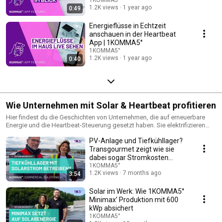
1.2K views
1 year ago
0:49
Energieflüsse in Echtzeit
anschauen in der Heartbeat
App | 1KOMMA5°
1KOMMA5°
1.2K views
1 year ago
0:40
Wie Unternehmen mit Solar & Heartbeat profitieren
Hier findest du die Geschichten von Unternehmen, die auf erneuerbare
Energie und die Heartbeat-Steuerung gesetzt haben. Sie elektrifizieren
Kühlhäuser, Industrieproduktion, große Fuhrparks bis hin zu
PV-Anlage und Tiefkühllager?
Einkaufsmärkten. Erfahre wie Unternehmen durch Solarenergie und
Heartbeat-Steuerung ihre Energiewirtschaft optimieren, einen
Transgourmet zeigt wie sie
Nachhaltigskeits-Beitrag leisten und ihre Firmen zukunftssicher
dabei sogar Stromkosten
aufstellen.
sparen!
1KOMMA5°
1.2K views
7 months ago
3:54
Solar im Werk: Wie 1KOMMA5°
Minimax’ Produktion mit 600
kWp absichert
1KOMMA5°