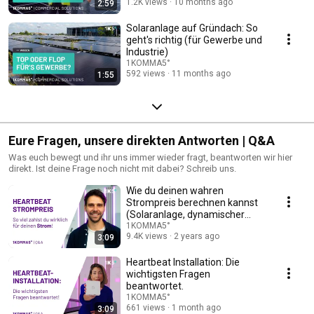
1.2K views
10 months ago
2:59
Solaranlage auf Gründach: So
geht's richtig (für Gewerbe und
Industrie)
1KOMMA5°
592 views
11 months ago
1:55
Eure Fragen, unsere direkten Antworten | Q&A
Was euch bewegt und ihr uns immer wieder fragt, beantworten wir hier
direkt. Ist deine Frage noch nicht mit dabei? Schreib uns.
Wie du deinen wahren
Strompreis berechnen kannst
(Solaranlage, dynamischer
Stromtarif & Einspeisung)
1KOMMA5°
9.4K views
2 years ago
3:09
Heartbeat Installation: Die
wichtigsten Fragen
beantwortet.
1KOMMA5°
661 views
1 month ago
3:09