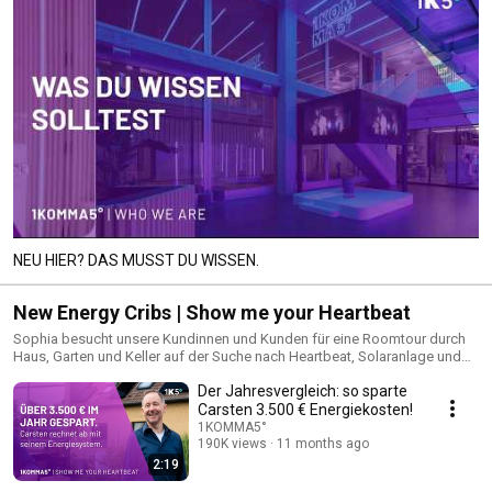
NEU HIER? DAS MUSST DU WISSEN.
New Energy Cribs | Show me your Heartbeat
Sophia besucht unsere Kundinnen und Kunden für eine Roomtour durch
Haus, Garten und Keller auf der Suche nach Heartbeat, Solaranlage und
Wärmepumpe. Die Menschen teilen ihr Projekt und was sie bereits ab Tag
Der Jahresvergleich: so sparte
eins an Stromkosten sparen.
Carsten 3.500 € Energiekosten!
1KOMMA5°
190K views
11 months ago
2:19