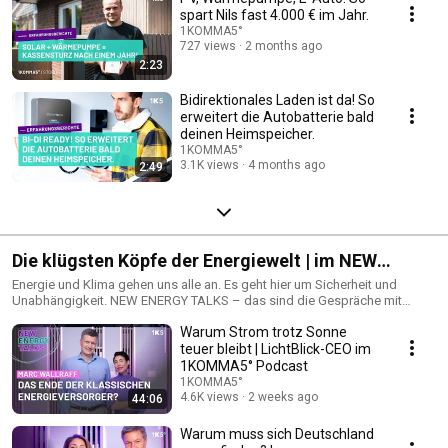
spart Nils fast 4.000 € im Jahr.
1KOMMA5°
727 views
2 months ago
2:23
Bidirektionales Laden ist da! So
erweitert die Autobatterie bald
deinen Heimspeicher.
1KOMMA5°
3.1K views
4 months ago
2:49
Die klügsten Köpfe der Energiewelt | im NEW
ENERGY TALK
Energie und Klima gehen uns alle an. Es geht hier um Sicherheit und
Unabhängigkeit. NEW ENERGY TALKS – das sind die Gespräche mit
Relevanz und Klartext, die uns alle in Deutschland aktuell interessieren. Im
Warum Strom trotz Sonne
Zentrum stehen Haltung, Humor und konsequente
Verbraucherperspektive. Wir sprechen über Energie- und
teuer bleibt | LichtBlick-CEO im
Gesellschaftstransformation: systemkritisch, politisch-aktuell, mit klarer
1KOMMA5° Podcast
Position. Host Sophia Rödiger lädt Gäste ein, die Energie transformieren
1KOMMA5°
und Reibung nicht scheuen. Unser Ziel: polarisieren, aber auch aufklären
4.6K views
2 weeks ago
44:06
und Komplexes für uns alle verständlich machen, Debatten zuspitzen und
echte Lösungen sichtbar machen. Gemeinsam wollen wir Licht ins Dunkle
Warum muss sich Deutschland
bringen und Antworten geben: Welche Rolle haben Verbraucher - heißt wir