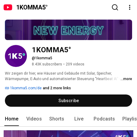
1KOMMA5°
1KOMMA5°
@1komma5
8.43K subscribers
•
209 videos
Wir zeigen dir hier, wie Häuser und Gebäude mit Solar, Speicher, 
Wärmepumpe, E-Auto und automatisierter Steuerung "Heartbeat AI" ihren 
...more
Strom günstiger, unabhängiger und intelligent machen – mit den Home 
1komma5.com/de
and 2 more links
Stories der Menschen, Handwerktipps und echten Zahlen aus dem Alltag. 
Subscribe
Home
Videos
Shorts
Live
Podcasts
Playli