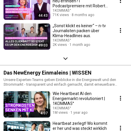
neu erfinden? I
alle - beim Thema Energieunabhängigkeit? Welche Trends und Ziele
Podcastpremiere mit Robert
machen wirklich Sinn? Wer streitet sich gerade worüber? Wie kann die
Habeck
1KOMMA5°
Energiewende technisch gelöst werden? Und was tut die Politik eigentlich
71K views
8 months ago
44:43
gerade?
„Sonst klickt es keiner“ – n-tv
Journalisten packen über
Klima-Headlines aus.
1KOMMA5°
2K views
1 month ago
49:03
Das NewEnergy Einmaleins | WISSEN
Unsere Experten-Teams geben Einblicke in die Energiewelt und den
Strommarkt - transparent und einfach gemacht, damit erneuerbare
Energie für jeden zugänglich und verständlich wird.
Wie Heartbeat AI den
Energiemarkt revolutioniert |
1KOMMA5°
1KOMMA5°
1M views
1 year ago
4:07
Heartbeat zerlegt! Wo kommt
er her und was steckt wirklich