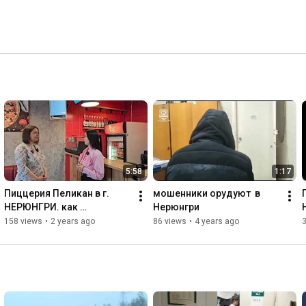
5:58
1:17
Пиццерия Пеликан в г. 
мошенники орудуют  в 
НЕРЮНГРИ. как 
Нерюнгри
развиваться в маленьком 
158 views
•
2 years ago
86 views
•
4 years ago
городе