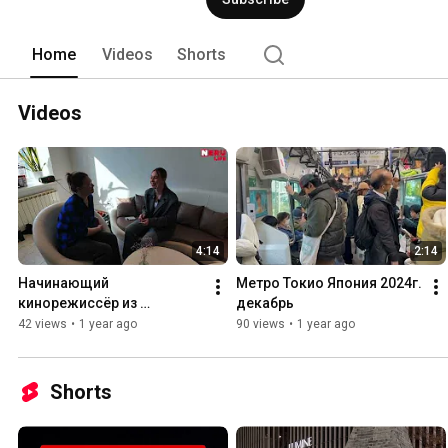
Home
Videos
Shorts
Videos
4:14
2:14
Начинающий 
Метро Токио Япония 2024г. 
кинорежиссёр из 
декабрь
Нерюнгри Диана Ройбу о 
42 views
•
1 year ago
90 views
•
1 year ago
своей деятельности
Shorts