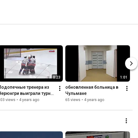
0:23
1:01
Подопечные тренера из 
обновленная больница в 
Нерюнгри выиграли турнир 
Чульмане
в Москве
303 views
•
4 years ago
65 views
•
4 years ago