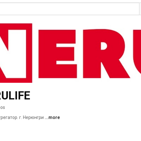
ULIFE
eos
егатор. г. Нерюнгри 
...more