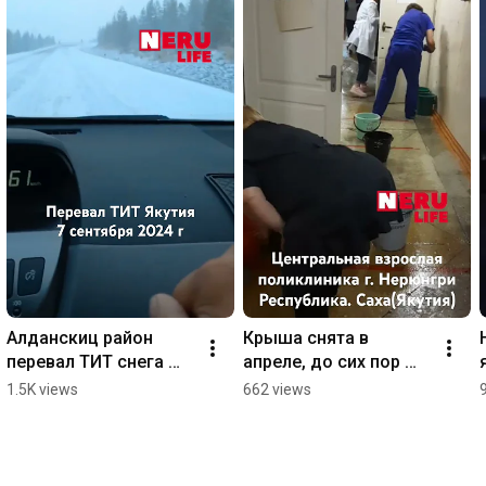
Алданскиц район 
Крыша снята в 
перевал ТИТ снега 
апреле, до сих пор 
поколено
ничего не делается. 
1.5K views
662 views
Вся аппаратура 
затоплена! Куда 
смотрят власти?