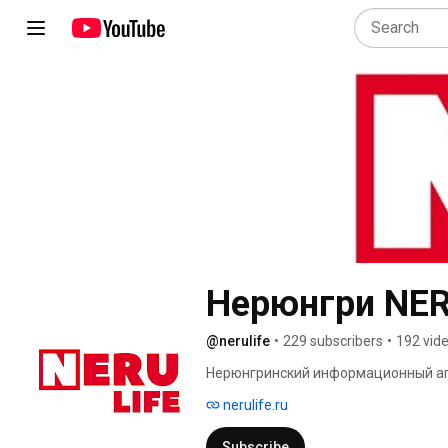
Нерюнгри NER
@nerulife
•
229 subscribers
•
192 vid
Нерюнгринский информационный агр
nerulife.ru
Subscribe