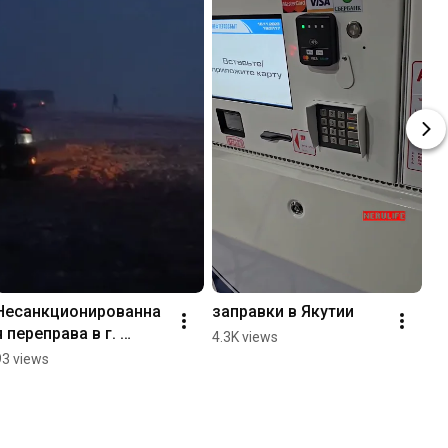
Несанкционированна
заправки в Якутии
я переправа в г. 
4.3K views
Якутск через реку 
93 views
Лену