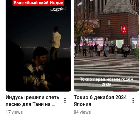
Индусы решили спеть 
Токио 6 декабря 2024 
песню для Тани на 
Япония
набережной. Канал 
17 views
84 views
Тани: 
https://t.me/+aj8uEjwV
R3s0NmYy