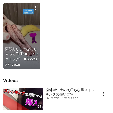
変態ありすのなんち
ゃってTikTok(ティッ
クトック)　#Shorts
2.5K views
Videos
歯科衛生士のえ〇ちな黒ストッ
キングの使い方💛
16K views
5 years ago
1:05