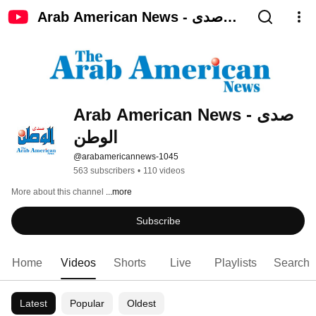
Arab American News - صدى
الوطن
Arab American News - صدى 
الوطن
@arabamericannews-1045
563 subscribers
•
110 videos
More about this channel
...more
Subscribe
Home
Videos
Shorts
Live
Playlists
Search
Latest
Popular
Oldest