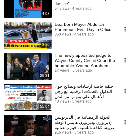
Justice"
54 views
4 years ago
4:08
Dearborn Mayor Abdullah
Hammoud: First Day in Office
363 views
4 years ago
3:10
The newly appointed judge to
Wayne County Circuit Court the
honorable Yvonna Abraham
1K views
5 years ago
29:31
حلقة خاصة ارشادات ونصائح حول
التداول بالعملات الرقمية مع رجل
الأعمال علي ونوس من لندن
40 views
5 years ago
55:04
الجولة الرمضانية في الديربونيين
(ديربورن وديربورن هايتس) بوظة
عربية، كنافة نابلسية، خيم رمضانية
916 views
5 years ago