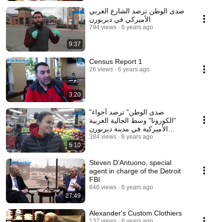
صدى الوطن ترصد الشارع العربي
الأميركي في ديربورن
794 views
6 years ago
9:37
Census Report 1
26 views
6 years ago
3:20
"صدى الوطن" ترصد أجواء
"الكورونا" وسط الجالية العربية
الأميركية في مدينة ديربورن
384 views
والمحيط.
6 years ago
5:10
Steven D’Antuono, special
agent in charge of the Detroit
FBI
846 views
6 years ago
27:49
Alexander's Custom Clothiers
137 views
6 years ago