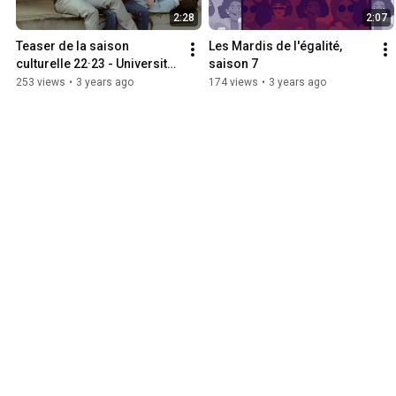
2:28
2:07
Teaser de la saison 
Les Mardis de l'égalité, 
culturelle 22·23 - Université 
saison 7
Rennes 2
253 views
•
3 years ago
174 views
•
3 years ago