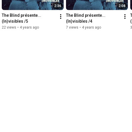
2:36
2:08
The Blind présente... 
The Blind présente... 
(In)visibles /5
(In)visibles /4
(
22 views
•
4 years ago
7 views
•
4 years ago
3