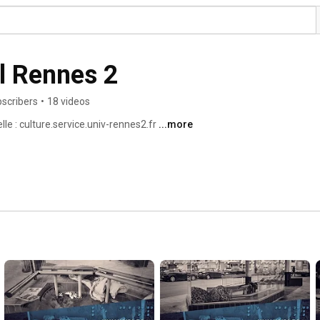
el Rennes 2
bscribers
•
18 videos
lle : culture.service.univ-rennes2.fr 
...more