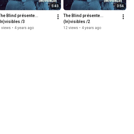
5:43
3:54
The Blind présente... 
The Blind présente... 
In)visibles /3
(In)visibles /2
 views
•
4 years ago
12 views
•
4 years ago