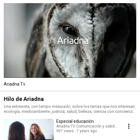
Ariadna Tv
Hilo de Ariadna
Una entrevista, con tempo mesurado, sobre los temas que nos interesan:
ecología, medioambiente, justicia, salud, belleza, ciencia con conciencia,
naturaleza, consumo responsable, espiritualidad…. Con el Hilo de
Especial educación.
Ariadna pretendemos lanzar hilos que nos permitan salir del laberinto
civilizador en el que nos encontramos. Hilos que en muchas ocasiones
Ariadna TV Comunicación y sabiduría
907 views
7 years ago
nos proponen salir por la única dirección posible, por arriba. Un más allá
por encima de dónde estamos, que nos transforma, nos transfiere, nos