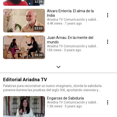
traslada, en este caso, del laberinto actual donde todo parece disolverse,
32:29
a un nuevo plano.
Alvaro Enterría. El alma de la
India
Ariadna TV Comunicación y sabiduría
4.4K views
7 years ago
53:03
Juan Arnau. En la mente del
mundo
Ariadna TV Comunicación y sabiduría
15K views
3 years ago
59:33
Editorial Ariadna TV
Palabras para reconstruir un nuevo imaginario, donde la sabiduría
perenne ilumine las pruebas del siglo XXI, aportando visiones y
soluciones.
Engarces de Sabiduría
Ariadna TV Comunicación y sabiduría
1.5K views
5 years ago
5:12