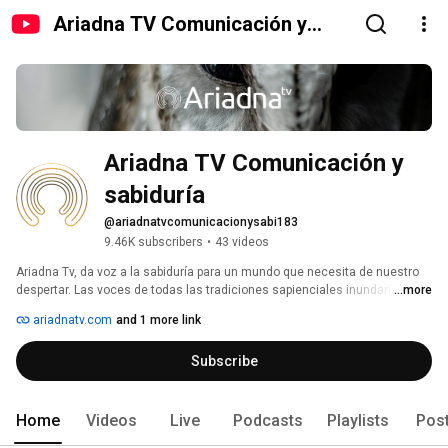
Ariadna TV Comunicación y
sabiduría
Ariadna TV Comunicación y 
sabiduría
@ariadnatvcomunicacionysabi183
9.46K subscribers
•
43 videos
Ariadna Tv, da voz a la sabiduría para un mundo que necesita de nuestro 
despertar. Las voces de todas las tradiciones sapienciales inundan de 
...more
esperanza y de comprensión el camino existencial de la Vida. Aportando 
ariadnatv.com
and 1 more link
soluciones brillantes a las problemáticas actuales. 
Subscribe
Home
Videos
Live
Podcasts
Playlists
Pos