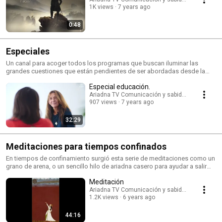
1K views
7 years ago
0:48
Especiales
Un canal para acoger todos los programas que buscan iluminar las
grandes cuestiones que están pendientes de ser abordadas desde la
conciencia.
Especial educación.
Ariadna TV Comunicación y sabiduría
907 views
7 years ago
32:29
Meditaciones para tiempos confinados
En tiempos de confinamiento surgió esta serie de meditaciones como un
grano de arena, o un sencillo hilo de ariadna casero para ayudar a salir
del laberinto de la incertidumbre. Para aprender los primeros pasos del
Meditación
arte y la ciencia de la meditación
Ariadna TV Comunicación y sabiduría
1.2K views
6 years ago
44:16