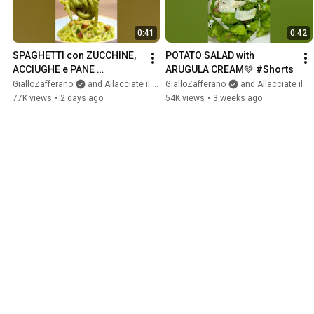
0:41
0:42
SPAGHETTI con ZUCCHINE, 
POTATO SALAD with 
ACCIUGHE e PANE 
ARUGULA CREAM💚 #Shorts
CROCCANTE🍝🥒✨ #Shorts
GialloZafferano
and Allacciate il grembiule
GialloZafferano
and Allacciate il grembiule
77K views
•
2 days ago
54K views
•
3 weeks ago