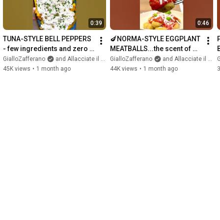
0:39
0:46
TUNA-STYLE BELL PEPPERS 
🍆NORMA-STYLE EGGPLANT 
- few ingredients and zero 
MEATBALLS...the scent of 
stress🌿🫑 #Shorts
home✨ #Shorts
GialloZafferano
and Allacciate il grembiule
GialloZafferano
and Allacciate il grembiule
G
45K views
•
1 month ago
44K views
•
1 month ago