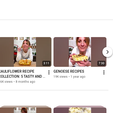
3:11
7:30
CAULIFLOWER RECIPE 
GENOESE RECIPES
COLLECTION: 5 TASTY AND 
19K views
•
1 year ago
DELICIOUS IDEAS
16K views
•
8 months ago