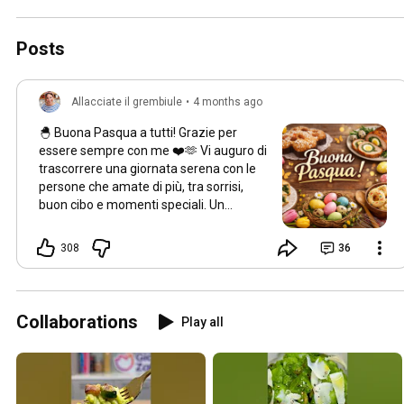
Posts
Allacciate il grembiule
•
4 months ago
🐣 Buona Pasqua a tutti! Grazie per
essere sempre con me ❤️🫶 Vi auguro di
trascorrere una giornata serena con le
persone che amate di più, tra sorrisi,
buon cibo e momenti speciali. Un
abbraccio grande e ancora auguri di
Buona Pasqua! 🐰🥚
#buonapasqua
308
36
#festadipasqua
#pasqua2026
Collaborations
Play all