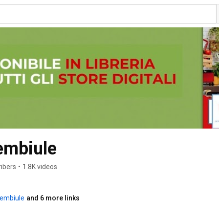
rembiule
ibers
•
1.8K videos
grembiule
and 6 more links