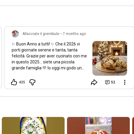
Allacciate il grembiule
•
7 months ago
✨ Buon Anno a tutti! ✨ Che il 2026 vi
porti giornate serene e tanta, tanta
felicità. Grazie per aver cucinato con me
in questo 2025… siete una piccola
grande famiglia 💛 Io oggi mi godo un
po’ di relax Voi come inizierete l’anno? 👇
#buonanno
#capodanno2026
#auguri
435
52
🎉