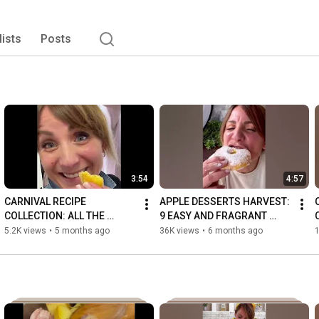
lists
Posts
3:54
4:57
CARNIVAL RECIPE 
APPLE DESSERTS HARVEST: 
COLLECTION: ALL THE 
9 EASY AND FRAGRANT 
SWEETS YOU LOVE IN ONE 
IDEAS
5.2K views
•
5 months ago
36K views
•
6 months ago
POST