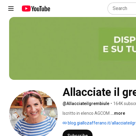
Allacciate il g
@Allacciateilgrembiule
•
164K subscr
Iscritto in elenco AGCOM 
...more
blog.giallozafferano.it/allacciateil
Subscribe