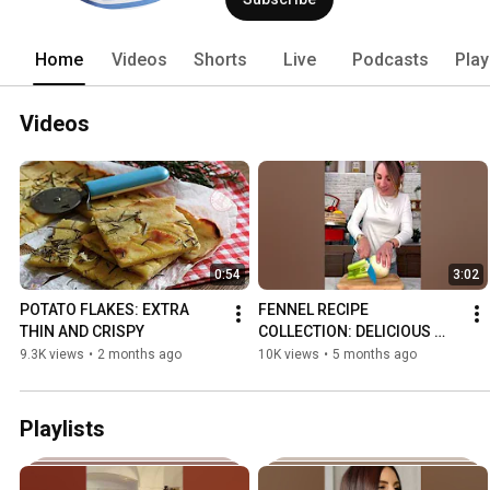
Home
Videos
Shorts
Live
Podcasts
Play
Videos
0:54
3:02
POTATO FLAKES: EXTRA 
FENNEL RECIPE 
THIN AND CRISPY
COLLECTION: DELICIOUS 
AND EASY IDEAS
9.3K views
•
2 months ago
10K views
•
5 months ago
Playlists