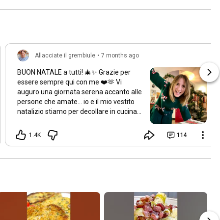
Allacciate il grembiule
•
7 months ago
BUON NATALE a tutti! 🎄✨ Grazie per
essere sempre qui con me ❤️🫶 Vi
auguro una giornata serena accanto alle
persone che amate… io e il mio vestito
natalizio stiamo per decollare in cucina!
Godetevi ogni momento, mangiate (ma
non esagerate 😬) e riempitevi il cuore di
1.4K
114
cose belle. Un abbraccione a tutti e
ancora Auguri di Buon Natale! 🎅✨
#natale2025
#allacciateilgrembiule
#auguri