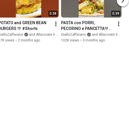
0:38
0:39
POTATO and GREEN BEAN 
PASTA con PORRI, 
BURGERS 💚 #Shorts
PECORINO e PANCETTA💚😎
🔥 #Shorts
ialloZafferano
and Allacciate il grembiule
GialloZafferano
and Allacciate il grembiule
37K views
•
2 months ago
102K views
•
3 months ago