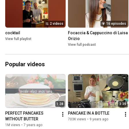
2 videos
16 episodes
cocktail
Focaccia & Cappuccino di Luisa 
Orizio
View full playlist
View full podcast
Popular videos
1:28
3:39
PERFECT PANCAKES 
PANCAKE IN A BOTTLE
WITHOUT BUTTER
703K views
•
9 years ago
1M views
•
7 years ago