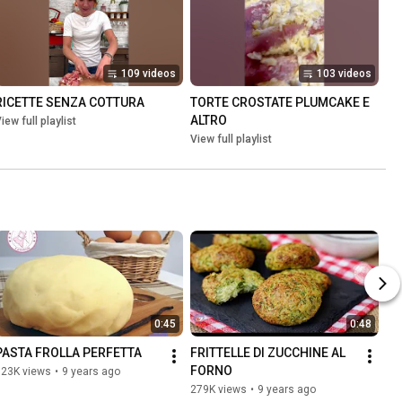
109 videos
103 videos
RICETTE SENZA COTTURA
TORTE CROSTATE PLUMCAKE E 
ALTRO
iew full playlist
View full playlist
0:45
0:48
PASTA FROLLA PERFETTA
FRITTELLE DI ZUCCHINE AL 
FORNO
323K views
•
9 years ago
279K views
•
9 years ago