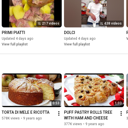
217 videos
438 videos
PRIMI PIATTI
DOLCI
Updated 4 days ago
Updated 4 days ago
V
View full playlist
View full playlist
0:53
1:03
TORTA DI MELE E RICOTTA
PUFF PASTRY ROLLS TREE 
WITH HAM AND CHEESE
578K views
•
9 years ago
377K views
•
9 years ago