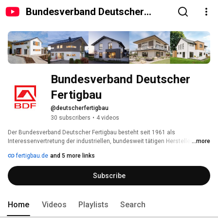
Bundesverband Deutscher
Fertigbau
Bundesverband Deutscher 
Fertigbau
@deutscherfertigbau
30 subscribers
•
4 videos
Der Bundesverband Deutscher Fertigbau besteht seit 1961 als 
Interessenvertretung der industriellen, bundesweit tätigen Hersteller von 
...more
Häusern in Holzfertigbauweise. Mit seinen Mitgliedsunternehmen 
fertigbau.de
and 5 more links
repräsentiert der BDF die mittelständische Fertigbauindustrie in 
Deutschland. Der Verband ist außerdem Betreiber der europaweit 
Subscribe
modernsten Musterhaus-Ausstellungen FertighausWelt. 
Home
Videos
Playlists
Search