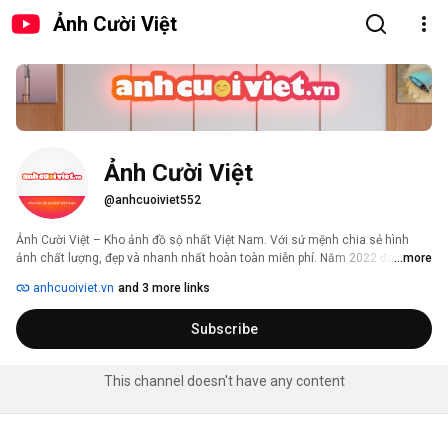
Ảnh Cười Việt
Ảnh Cười Việt
@anhcuoiviet552
Ảnh Cười Việt – Kho ảnh đồ sộ nhất Việt Nam. Với sứ mệnh chia sẻ hình 
ảnh chất lượng, đẹp và nhanh nhất hoàn toàn miễn phí. Năm 2022 đánh dấu 
...more
sự trở lại mạnh mẽ của chúng tôi, với thay đổi toàn diện từ nội dung, cấu 
anhcuoiviet.vn
and 3 more links
trúc và giao diện. Chúng tôi tự tin mang đến trải nghiệm chia sẻ ảnh tuyệt 
vời từ đa dạng các chủ đề như: Ảnh cưới, ảnh đẹp, hình nền máy tính & điện 
Subscribe
thoại, ảnh hài hước, ảnh buồn… Bên cạnh đó đội ngũ trẻ đầy nhiệt huyết 
luôn cập nhật kịp thời những thông tin hỏi đáp về đời sống, cũng như những 
tin tức, status, xu hướng mới của Việt Nam và Thế Giới. 
This channel doesn't have any content