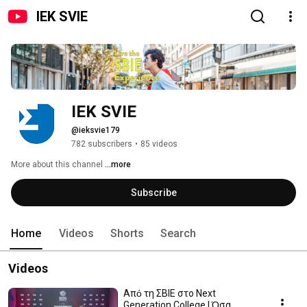
IEK SVIE
IEK SVIE
@ieksvie179
782 subscribers
•
85 videos
More about this channel
...more
Subscribe
Home
Videos
Shorts
Search
Videos
Από τη ΣΒΙΕ στο Next
Generation College | Όσα