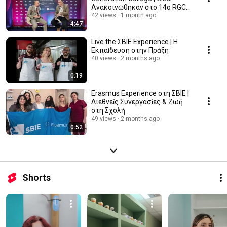
Ανακοινώθηκαν στο 14ο RGC
2026
42 views
1 month ago
4:47
Live the ΣΒΙΕ Experience | Η
Εκπαίδευση στην Πράξη
40 views
2 months ago
0:19
Erasmus Experience στη ΣΒΙΕ |
Διεθνείς Συνεργασίες & Ζωή
στη Σχολή
49 views
2 months ago
0:52
Shorts