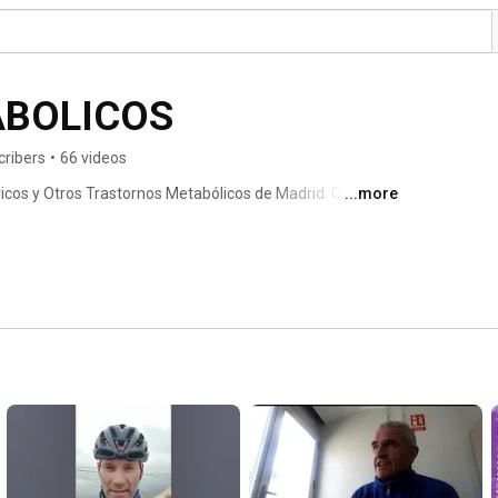
ABOLICOS
cribers
•
66 videos
ricos y Otros Trastornos Metabólicos de Madrid. Conoce 
...more
ereditarios, conoce a nuestro socio y disfruta de las 
os en metabólico! 