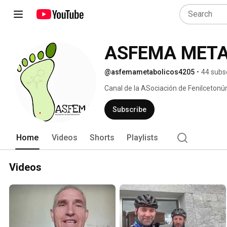
ASFEMA MET
@asfemametabolicos4205
•
44 subs
Canal de la ASociación de Fenilcetonú
la realidad de trastornos metabólicos h
actividades que organizamos. ¡Pensam
Subscribe
Home
Videos
Shorts
Playlists
Videos