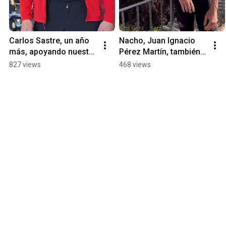
Carlos Sastre, un año 
Nacho, Juan Ignacio 
más, apoyando nuestra 
Pérez Martín, también 
Ciclomarcha de 
nos apoya en nuestra 
827 views
468 views
ASFEMA en El Tiemblo
ciclomarcha