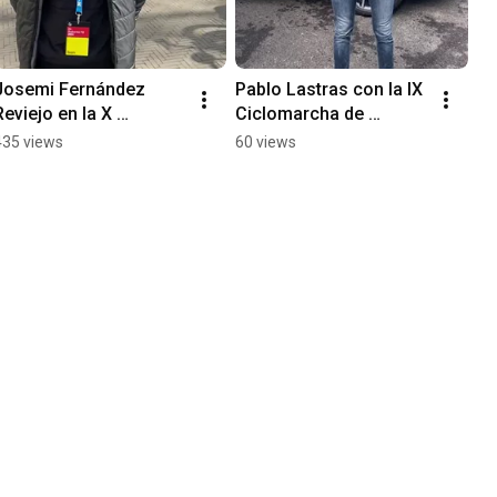
Josemi Fernández 
Pablo Lastras con la IX 
Reviejo en la X 
Ciclomarcha de 
Ciclomarcha
ASFEMA
435 views
60 views