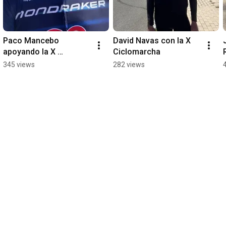
Paco Mancebo 
David Navas con la X 
apoyando la X 
Ciclomarcha
Ciclomarcha de 
345 views
282 views
ASFEMA en El Tiemblo