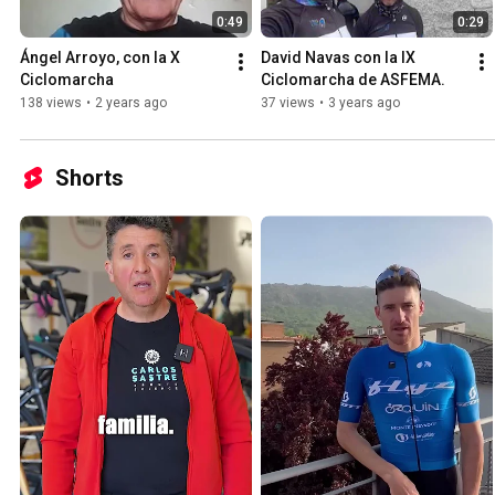
0:49
0:29
Ángel Arroyo, con la X 
David Navas con la IX 
Ciclomarcha
Ciclomarcha de ASFEMA.
138 views
•
2 years ago
37 views
•
3 years ago
Shorts