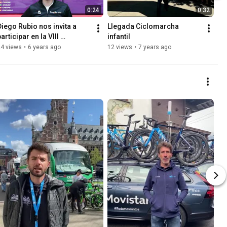
0:24
0:32
Diego Rubio nos invita a 
Llegada Ciclomarcha 
articipar en la VIII 
infantil
Ciclomarcha por las 
24 views
•
6 years ago
12 views
•
7 years ago
enfermedades raras 
metabólicas.