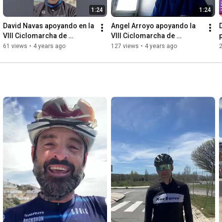
1:24
1:24
David Navas apoyando en la 
Angel Arroyo apoyando la 
VIII Ciclomarcha de 
VIII Ciclomarcha de 
p
ASFEMA en el Tiemblo
ASFEMA
61 views
•
4 years ago
127 views
•
4 years ago