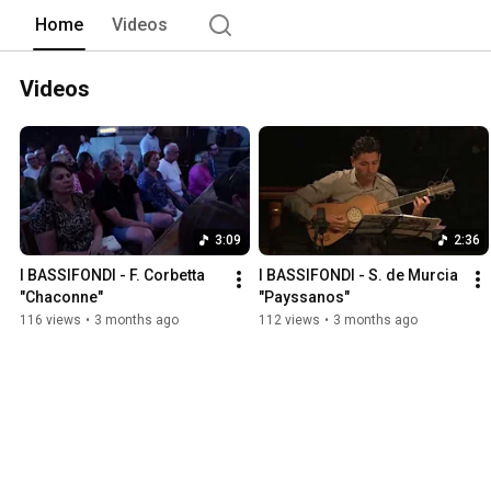
Home
Videos
Videos
3:09
2:36
I BASSIFONDI - F. Corbetta 
I BASSIFONDI - S. de Murcia 
"Chaconne"
"Payssanos"
116 views
•
3 months ago
112 views
•
3 months ago