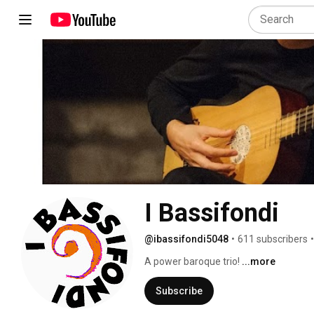
I Bassifondi
@ibassifondi5048
•
611 subscribers
•
A power baroque trio! 
...more
Subscribe