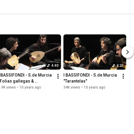
4:40
4:21
I BASSIFONDI - S.de Murcia 
I BASSIFONDI - S.de Murcia 
"Folias gallegas & 
"Tarantelas"
Zarambeque y Muecas"
.9K views
•
10 years ago
34K views
•
10 years ago