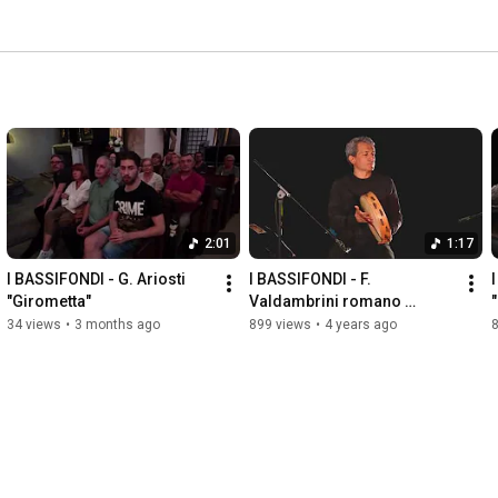
2:01
1:17
I BASSIFONDI - G. Ariosti 
I BASSIFONDI - F. 
"Girometta"
Valdambrini romano 
"Mamma lo scorpiò"
34 views
•
3 months ago
899 views
•
4 years ago
8