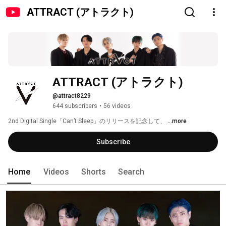
ATTRACT (アトラクト)
ATTRACT (アトラクト)
@attract8229
644 subscribers
•
56 videos
2nd Digital Single「Can’t Sleep」のリリースを記念して、 
...more
Subscribe
Home
Videos
Shorts
Search