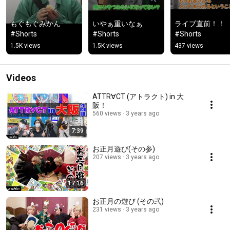
もぐもぐみかん 
いやぁ重いなぁ 
ライブ直前！！ 
#Shorts
#Shorts
#Shorts
1.5K views
1.5K views
437 views
Videos
ATTR∀CT (アトラクト) in 大
阪！
560 views
3 years ago
7:39
お正月遊び(その参)
207 views
3 years ago
17:16
お正月の遊び (その弐)
231 views
3 years ago