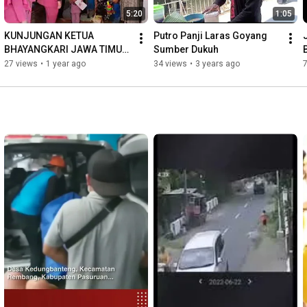
5:20
1:05
KUNJUNGAN KETUA 
Putro Panji Laras Goyang 
BHAYANGKARI JAWA TIMUR 
Sumber Dukuh
DI KELURAHAN 
27 views
•
1 year ago
34 views
•
3 years ago
7
BENDOMUNGAL  
KECAMATAN BANGIL 
KABUPATEN PASURUAN