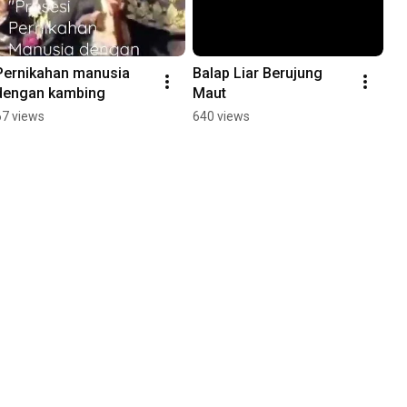
Pernikahan manusia 
Balap Liar Berujung 
dengan kambing
Maut
67 views
640 views