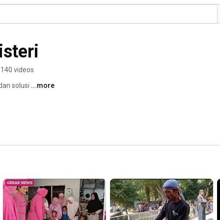
steri
140 videos
dan solusi 
...more