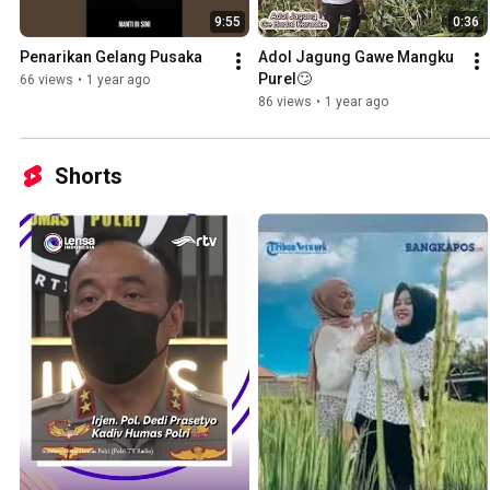
9:55
0:36
Penarikan Gelang Pusaka
Adol Jagung Gawe Mangku 
Purel🙄
66 views
•
1 year ago
86 views
•
1 year ago
Shorts