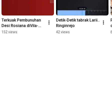
Terkuak Pembunuhan 
Detik-Detik tabrak Larii.. 
Desi Rosiana diVila-
Ringinrejo
Prigen
152 views
42 views