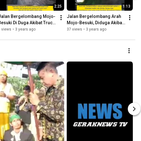
2:25
1:13
Jalan Bergelombang Mojo-
Jalan Bergelombang Arah 
Besuki Di Duga Akibat Truck 
Mojo-Besuki, Diduga Akibat 
Muatan Galian C
Truk bermuatan Galian C
 views
•
3 years ago
37 views
•
3 years ago