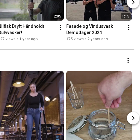
2:05
1:15
Nilfisk Dryft Håndholdt 
Fasade og Vindusvask 
Gulvvasker!
Demodager 2024
227 views
•
1 year ago
175 views
•
2 years ago