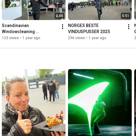
0:46
0:51
Scandinavian 
NORGES BESTE 
Windowcleaning 
VINDUSPUSSER 2025
Championship 2025
123 views
•
1 year ago
296 views
•
1 year ago