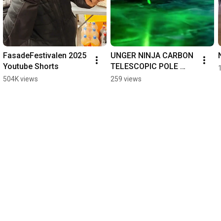
FasadeFestivalen 2025 
UNGER NINJA CARBON 
Youtube Shorts
TELESCOPIC POLE 
#windowcleaning 
504K views
259 views
#ungerglobal #nsp.no