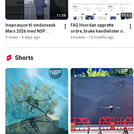
11:59
11:17
Inspirasjon til vindusvask 
FAQ Hvordan opprette 
Mars 2026 med NSP 
ordre, bruke handlelister og 
utsendte medarbeider til 
ordrehistorikk på nsp.no
3 views
•
8 days ago
64 views
•
10 months ago
NRK
Shorts