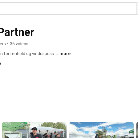
Partner
ers
•
36 videos
n for renhold og vinduspuss. 
...more
k