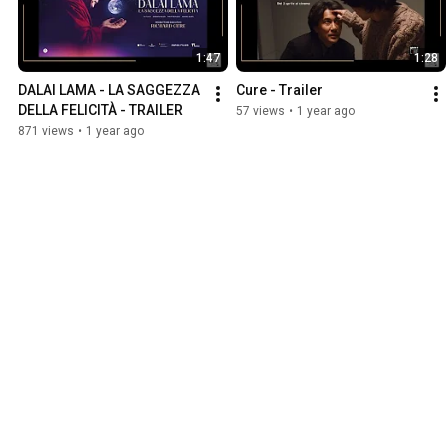
1:47
1:28
DALAI LAMA - LA SAGGEZZA 
Cure - Trailer
DELLA FELICITÀ - TRAILER
57 views
•
1 year ago
871 views
•
1 year ago