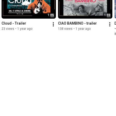
1:05
1:33
Cloud - Trailer
CIAO BAMBINO - trailer
D
23 views
•
1 year ago
138 views
•
1 year ago