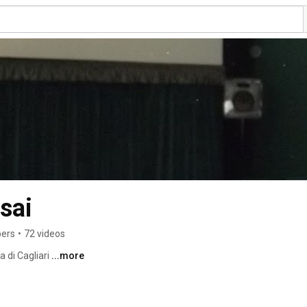
sai
bers
•
72 videos
 di Cagliari 
...more