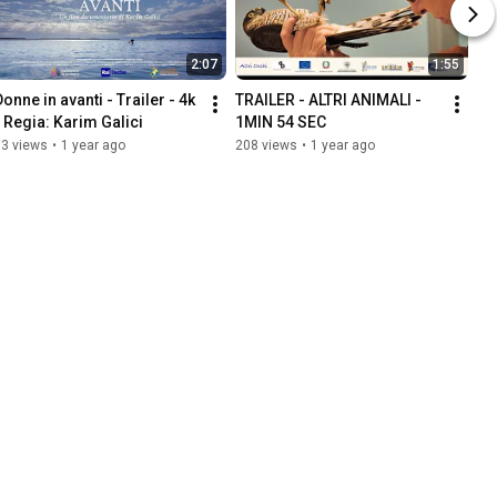
2:07
1:55
onne in avanti - Trailer - 4k 
TRAILER - ALTRI ANIMALI - 
- Regia: Karim Galici
1MIN 54 SEC
83 views
•
1 year ago
208 views
•
1 year ago