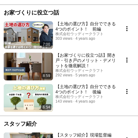
お家づくりに役立つ話
【土地の選び方】自分でできる
4つのポイント！ 前編
株式会社ウッディークラフト
303 views
4 years ago
7:00
【お家づくりに役立つ話】開き
戸・引き戸のメリット・デメリ
ットを徹底解説！
株式会社ウッディークラフト
292 views
5 years ago
8:59
【土地の選び方】自分でできる
4つのポイント！ 後編
株式会社ウッディークラフト
143 views
4 years ago
6:54
スタッフ紹介
【スタッフ紹介】現場監督編