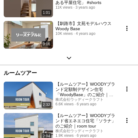
ある平屋住宅」 #shorts
11K views
3 years ago
1:01
【釧路市】文苑モデルハウス
Woody Base
10K views
4 years ago
0:16
ルームツアー
【ルームツアー】WOODYブラ
ンド定額制デザイン住宅
「WoodyBase」のご紹介｜
room tour
株式会社ウッディークラフト
6.6K views
6 years ago
2:32
【ルームツアー】WOODYブラ
ンド省エネエコ住宅「ソラナ」
のご紹介｜room tour
株式会社ウッディークラフト
1.9K views
6 years ago
2:04