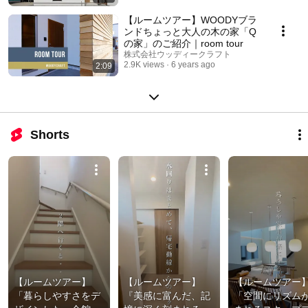
【ルームツアー】WOODYブラ
ンドちょっと大人の木の家「Q
の家」のご紹介｜room tour
株式会社ウッディークラフト
2.9K views
6 years ago
2:09
Shorts
【ルームツアー】
【ルームツアー】
【ルームツアー
「暮らしやすさをデ
『美感に富んだ、記
「空間にリズム