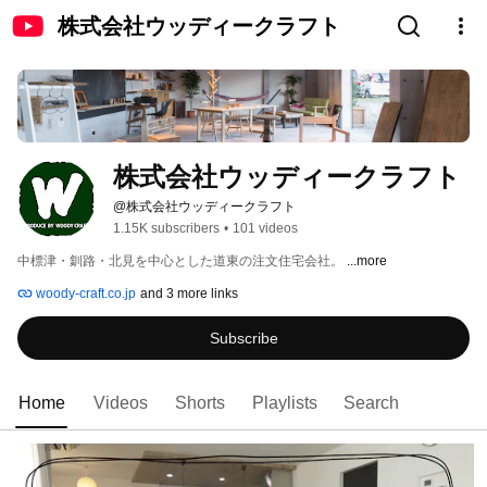
株式会社ウッディークラフト
株式会社ウッディークラフト
@株式会社ウッディークラフト
1.15K subscribers
•
101 videos
中標津・釧路・北見を中心とした道東の注文住宅会社。 
...more
woody-craft.co.jp
and 3 more links
Subscribe
Home
Videos
Shorts
Playlists
Search