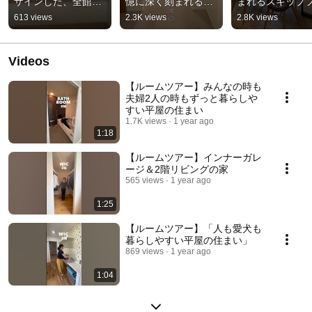
ザインした、全館空
憶に深く刻まれる
まれるスキップ
調の家」
家』
アのある家」
613 views
2.3K views
2.8K views
Videos
【ルームツアー】みんなの時も
夫婦2人の時もずっと暮らしや
すい平屋の住まい
1.7K views
1 year ago
1:18
【ルームツアー】インナーガレ
ージ＆2階リビングの家
565 views
1 year ago
1:25
【ルームツアー】「人も愛犬も
暮らしやすい平屋の住まい」
869 views
1 year ago
1:04