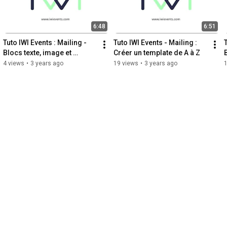
6:48
6:51
Tuto IWI Events : Mailing - 
Tuto IWI Events - Mailing : 
T
Blocs texte, image et 
Créer un template de A à Z
séparation
4 views
•
3 years ago
19 views
•
3 years ago