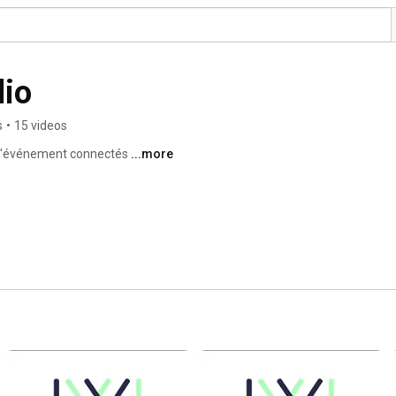
dio
s
•
15 videos
 d'événement connectés 
...more