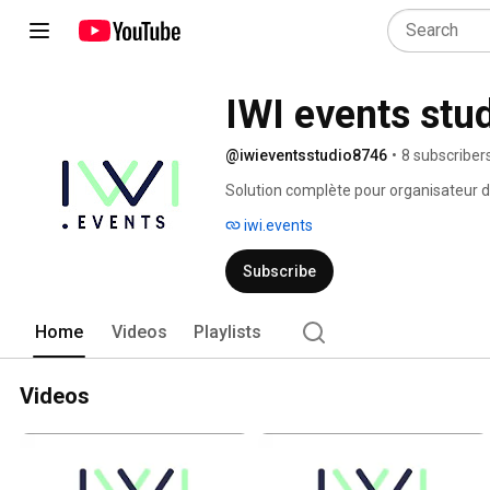
IWI events stu
@iwieventsstudio8746
•
8 subscriber
Solution complète pour organisateur
iwi.events
Subscribe
Home
Videos
Playlists
Videos