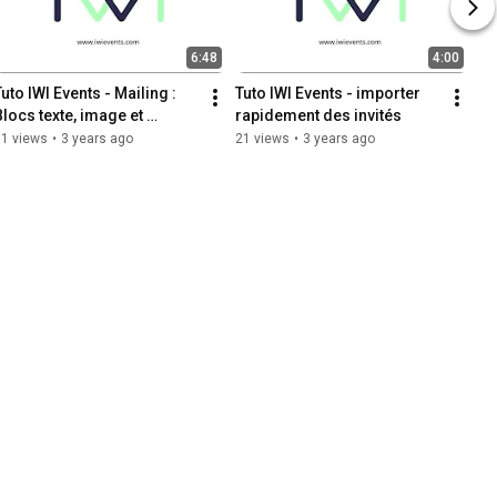
6:48
4:00
uto IWI Events - Mailing : 
Tuto IWI Events - importer 
Blocs texte, image et 
rapidement des invités
séparation
11 views
•
3 years ago
21 views
•
3 years ago