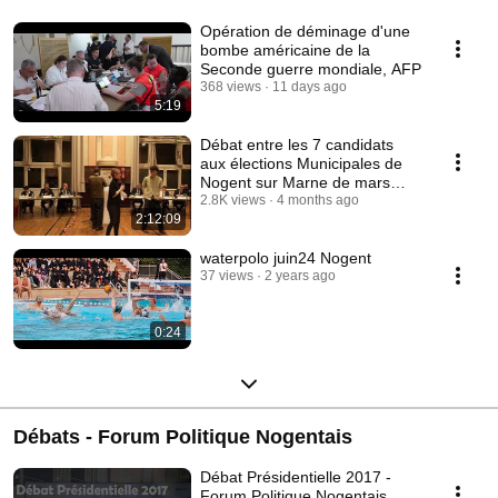
Opération de déminage d'une
bombe américaine de la
Seconde guerre mondiale, AFP
368 views
11 days ago
5:19
Débat entre les 7 candidats
aux élections Municipales de
Nogent sur Marne de mars
2026
2.8K views
4 months ago
2:12:09
waterpolo juin24 Nogent
37 views
2 years ago
0:24
Débats - Forum Politique Nogentais
Débat Présidentielle 2017 -
Forum Politique Nogentais