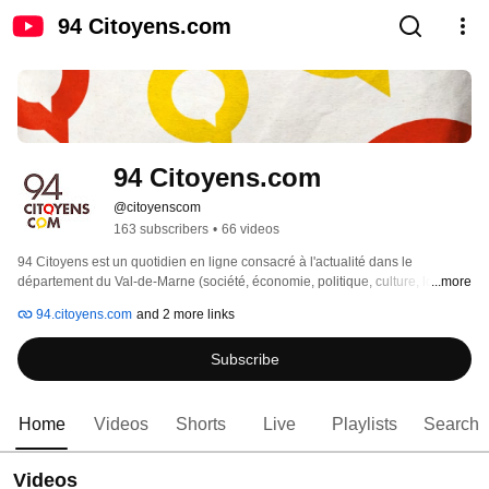
94 Citoyens.com
94 Citoyens.com
@citoyenscom
163 subscribers
•
66 videos
94 Citoyens est un quotidien en ligne consacré à l'actualité dans le 
département du Val-de-Marne (société, économie, politique, culture, loisirs, 
...more
pratique). Il propose une newsletter quotidienne par courriel et publie une 
94.citoyens.com
and 2 more links
dizaine d'articles par jour, de l'actu à chaud aux articles de fond. 
Subscribe
Home
Videos
Shorts
Live
Playlists
Search
Videos