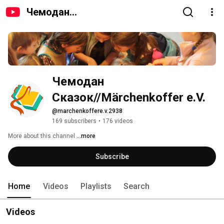
Чемодан
Сказок//Märchenkoffer e.V.
Чемодан 
Сказок//Märchenkoffer e.V.
@marchenkoffere.v.2938
169 subscribers
•
176 videos
More about this channel
...more
Subscribe
Home
Videos
Playlists
Search
Videos