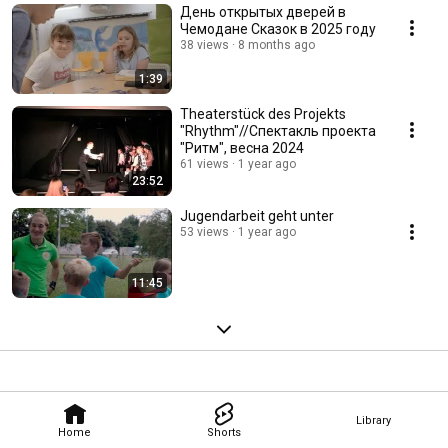
День открытых дверей в
Чемодане Сказок в 2025 году
38 views
8 months ago
1:39
Theaterstück des Projekts
"Rhythm"//Спектакль проекта
"Ритм", весна 2024
61 views
1 year ago
23:52
Jugendarbeit geht unter
53 views
1 year ago
11:45
Library
Home
Shorts