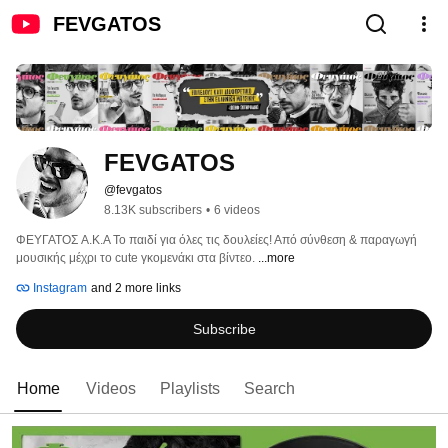
FEVGATOS
FEVGATOS
@fevgatos
8.13K subscribers
•
6 videos
ΦΕΥΓΑΤΟΣ A.K.A Το παιδί για όλες τις δουλείες! Από σύνθεση & παραγωγή 
μουσικής μέχρι το cute γκομενάκι στα βίντεο. 
...more
Instagram
and 2 more links
Subscribe
Home
Videos
Playlists
Search