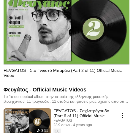
FEVGATOS - Στο Γνωστό Μπαράκι (Part 2 of 11) Official Music
Video
Φευγάτος - Official Music Videos
Το 1ο conceptual album στην ιστορία της ελληνικής μουσικής
βιομηχανίας! 11 τραγούδια, 11 στάδια και φάσεις μιας σχέσης από όπου
όλοι έχουμε περάσει.
FEVGATOS - Σαχλοτράγουδο
(Part 6 of 11) Official Music
Video
FEVGATOS
28K views
4 years ago
3:55
CC