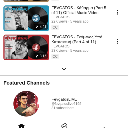
FEVGATOS - Κάθαρμα (Part 5
of 11) Official Music Video
FEVGATOS
22K views
5 years ago
4:21
CC
FEVGATOS - Γκόμενος Υπό
Κατασκευή (Part 4 of 11)
Official Music Video
FEVGATOS
23K views
5 years ago
3:16
CC
Featured Channels
FevgatosLIVE
@fevgatoslive6195
31 subscribers