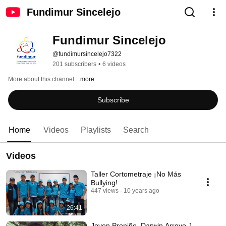
Fundimur Sincelejo
Fundimur Sincelejo
@fundimursincelejo7322
201 subscribers
•
6 videos
More about this channel
...more
Subscribe
Home
Videos
Playlists
Search
Videos
Taller Cortometraje ¡No Más
Bullying!
447 views
10 years ago
26:41
Joven Proniño, Darwin Arroyo J