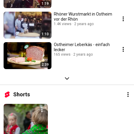
1:19
Rhöner Wurstmarkt in Ostheim
vor der Rhön
1.4K views
2 years ago
1:10
Ostheimer Leberkäs - einfach
lecker
165 views
2 years ago
2:39
Shorts