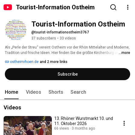
Tourist-Information Ostheim
Tourist-Information Ostheim
@tourist-informationostheim3767
37 subscribers
•
33 videos
Als „Perle der Streu“ vereint Ostheim vor der Rhön Mittelalter und Moderne, 
Tradition und frische Ideen. Hier finden Sie die größte Kirchenburg und die 
...more
kleinste Tageszeitung Deutschlands. Man spürt Fortschritt, Gemütlichkeit 
ostheimrhoen.de
and 2 more links
und Esprit. Der prämierte „Genussort“, Heimat der berühmten Bionade, 
besitzt mit seinen kulinarischen Kreationen den idealen Background für 
Subscribe
den Rhöner Wurstmarkt, der Besucher aus aller Welt ins Streutal lockt. 
Doch unsere Stadt bietet noch viel mehr als das: Wandern und Radfahren, 
Schlösser und Adelssitze, ein bedeutendes Orgelbaumuseum - und als 
Sternenparkgemeinde die funkelnde Gewissheit, dass Ostheim immer 
Home
Videos
Shorts
Search
einen Besuch wert ist. 
Videos
13. Rhöner Wurstmarkt 10. und
11. Oktober 2026
66 views
3 months ago