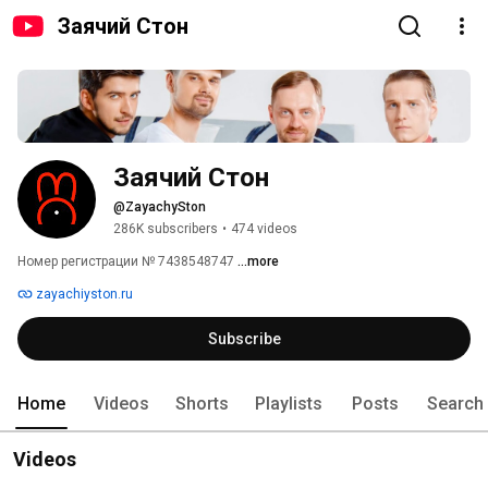
Заячий Стон
Заячий Стон
@ZayachySton
286K subscribers
•
474 videos
Номер регистрации № 7438548747 
...more
zayachiyston.ru
Subscribe
Home
Videos
Shorts
Playlists
Posts
Search
Videos