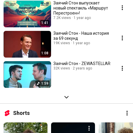
Заячий Стон выпускает
новый спектакль «Маршрут
Перестроен»!
7.2K views
1 year ago
1:41
Заячий Стон - Наша история
за 69 секунд
19K views
1 year ago
1:08
Заячий Стон - ZEWASTELLAR
32K views
2 years ago
1:59
Shorts