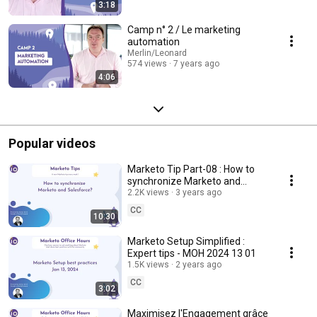
3:18
Camp n° 2 / Le marketing
automation
Merlin/Leonard
574 views
7 years ago
4:06
Popular videos
Marketo Tip Part-08 : How to
synchronize Marketo and
Salesforce
2.2K views
3 years ago
CC
10:30
Marketo Setup Simplified :
Expert tips - MOH 2024 13 01
1.5K views
2 years ago
CC
3:02
Maximisez l'Engagement grâce