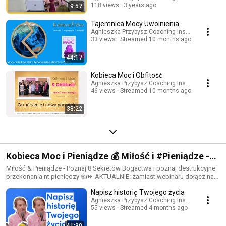
118 views
3 years ago
9:57
Tajemnica Mocy Uwolnienia
Agnieszka Przybysz Coaching Institute
33 views
Streamed 10 months ago
44:17
Kobieca Moc i Obfitość
Agnieszka Przybysz Coaching Institute
46 views
Streamed 10 months ago
38:22
Kobieca Moc i Pieniądze 💰 Miłość i #Pieniądze -
#coaching obfitości Poznaj Sekrety #Obfitosc. 💗
Miłość & Pieniądze - Poznaj 8 Sekretów Bogactwa i poznaj destrukcyjne
przekonania nt pieniędzy 👍⏩ AKTUALNIE: zamiast webinaru dołącz na
najnowszy warsztat online budowania relacji z Pieniądzem 💵
Napisz historię Twojego życia
https://agnieszkaprzybysz.com/randka ➡️ ZAJRZYJ po więcej, Efekty 👍
w 🔗 👆
Agnieszka Przybysz Coaching Institute
55 views
Streamed 4 months ago
41:30