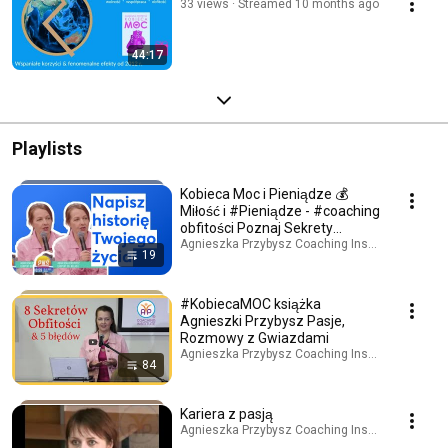
33 views
Streamed 10 months ago
44:17
Playlists
Kobieca Moc i Pieniądze 💰
Miłość i #Pieniądze - #coaching
obfitości Poznaj Sekrety
#Obfitosc. 💗
Agnieszka Przybysz Coaching Institute · Playlist
19
#KobiecaMOC książka
Agnieszki Przybysz Pasje,
Rozmowy z Gwiazdami
Agnieszka Przybysz Coaching Institute · Playlist
84
Kariera z pasją
Agnieszka Przybysz Coaching Institute · Playlist