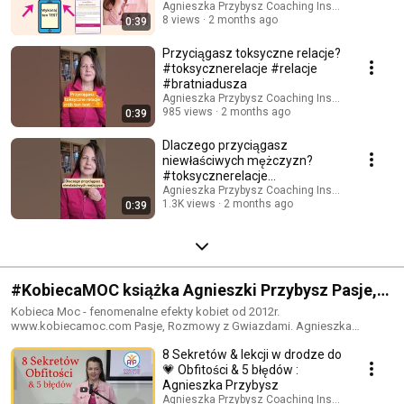
Agnieszka Przybysz Coaching Institute
8 views
2 months ago
0:39
Przyciągasz toksyczne relacje?
#toksycznerelacje #relacje
#bratniadusza
Agnieszka Przybysz Coaching Institute
985 views
2 months ago
0:39
Dlaczego przyciągasz
niewłaściwych mężczyzn?
#toksycznerelacje
#przekonania
Agnieszka Przybysz Coaching Institute
1.3K views
2 months ago
0:39
#KobiecaMOC książka Agnieszki Przybysz Pasje,
Rozmowy z Gwiazdami
Kobieca Moc - fenomenalne efekty kobiet od 2012r.
www.kobiecamoc.com Pasje, Rozmowy z Gwiazdami. Agnieszka
Przybysz autorka książki KOBIECA MOC
8 Sekretów & lekcji w drodze do
💗 Obfitości & 5 błędów :
Agnieszka Przybysz
Agnieszka Przybysz Coaching Institute