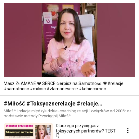
Masz ZŁAMANE 💔 SERCE cierpisz na Samotność. 💗#relacje
#samotnosc #milosc #zlamaneserce #kobiecamoc
#Miłość #Toksycznerelacje #relacje
międzyludzkie, związki partnerskie
Miłość i relacje międzyludzkie -coaching relacji i związków od 2005r. na
podstawie metody Przyciągnij Miłość
www.agnieszkaprzybysz.com/milosc Agnieszki Przybysz, ekspert relacji.
Dlaczego przyciągasz
toksycznych partnerów? TEST
👇