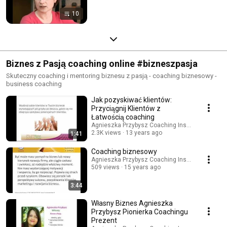
10
Biznes z Pasją coaching online #bizneszpasja
Skuteczny coaching i mentoring biznesu z pasją - coaching biznesowy -
business coaching
Jak pozyskiwać klientów:
Przyciągnij Klientów z
Łatwością coaching
Agnieszka Przybysz Coaching Institute
2.3K views
13 years ago
1:41
Coaching biznesowy
Agnieszka Przybysz Coaching Institute
509 views
15 years ago
3:44
Własny Biznes Agnieszka
Przybysz Pionierka Coachingu
Prezent