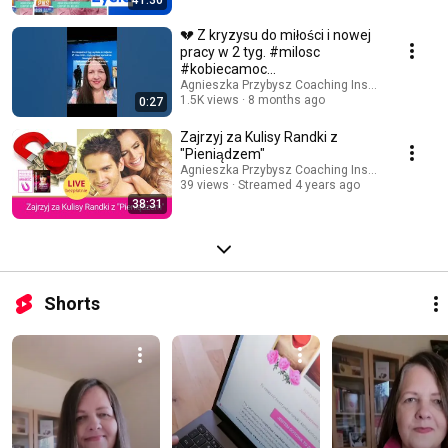
💔 Z kryzysu do miłości i nowej
pracy w 2 tyg. #milosc
#kobiecamoc
#prawoprzyciągania
Agnieszka Przybysz Coaching Institute
1.5K views
8 months ago
0:27
Zajrzyj za Kulisy Randki z
"Pieniądzem"
Agnieszka Przybysz Coaching Institute
39 views
Streamed 4 years ago
38:31
Shorts