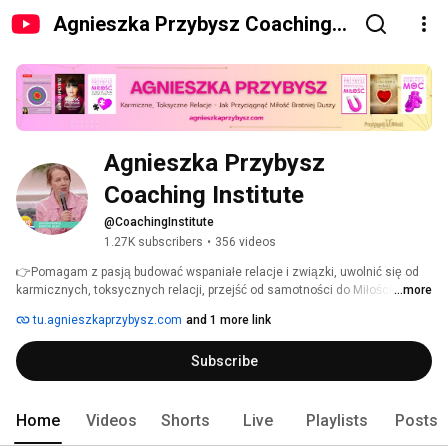
Agnieszka Przybysz Coaching
Institute
Agnieszka Przybysz 
Coaching Institute
@CoachingInstitute
1.27K subscribers
•
356 videos
👉Pomagam z pasją budować wspaniałe relacje i związki, uwolnić się od 
karmicznych, toksycznych relacji, przejść od samotności do Miłości i 
...more
kariery & Biznesu z pasją,  zarabiać świetne Pieniądze. Być docenianym, 
tu.agnieszkaprzybysz.com
and 1 more link
kochanym, żyć w Obfitości. 
Subscribe
Home
Videos
Shorts
Live
Playlists
Posts