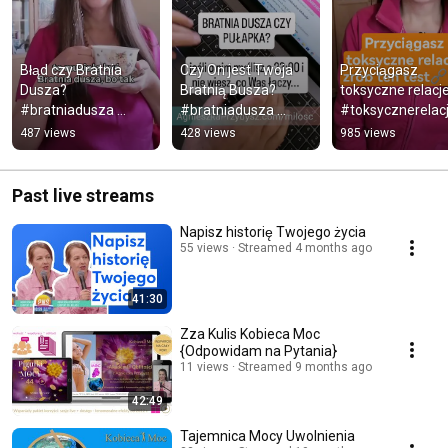
Błąd czy Bratnia 
Czy On jest Twoja 
Przyciągasz 
Dusza? 
Bratnią Busza? 
toksyczne relacje
#bratniadusza 
#bratniadusza 
#toksycznerelacj
#kobiecamoc 
#bratniedusze 
#relacje 
487 views
428 views
985 views
#toksycznerelacje 
#karmiczny 
#bratniadusza
#przyciagnijmilosc
#toksycznerelacje
Past live streams
Napisz historię Twojego życia
55 views
Streamed 4 months ago
41:30
Zza Kulis Kobieca Moc
{Odpowidam na Pytania}
11 views
Streamed 9 months ago
42:49
Tajemnica Mocy Uwolnienia