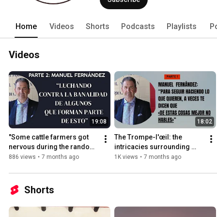
Home
Videos
Shorts
Podcasts
Playlists
P
Videos
19:08
18:02
"Some cattle farmers got 
The Trompe-l'œil: the 
nervous during the random 
intricacies surrounding 
draws for horn analysis."
bullfighting and some of its 
886 views
•
7 months ago
1K views
•
7 months ago
protagonists
Shorts