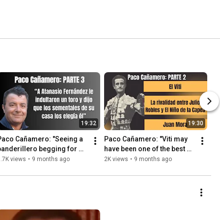
19:32
19:30
Paco Cañamero: "Seeing a 
Paco Cañamero: "Viti may 
banderillero begging for 
have been one of the best 
ears is the saddest thing 
mule riders in history."
.7K views
•
9 months ago
2K views
•
9 months ago
here is."