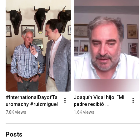
#InternationalDayofTa
Joaquín Vidal hijo: “Mi 
uromachy #ruizmiguel
padre recibió 
amenazas de muerte y 
7.8K views
1.6K views
algún incidente en sus 
viajes”.
Posts