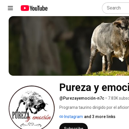
Pureza y emoc
@Purezayemoción-n7c
•
7.83K subsc
Programa taurino dirigido por el aficio
Instagram
and 3 more links
Subscribe