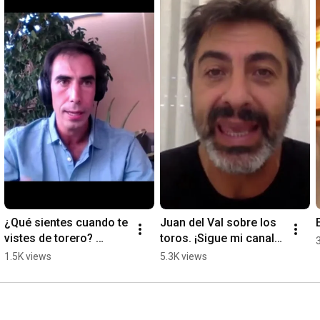
¿Qué sientes cuando te 
Juan del Val sobre los 
vistes de torero? 
toros. ¡Sigue mi canal 
#Fortes #tauromaquia
taurino!
1.5K views
5.3K views