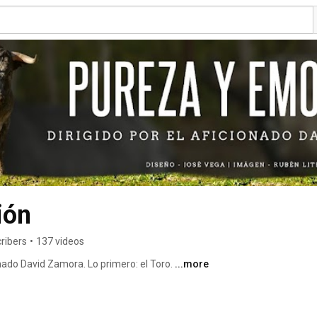
ión
ribers
•
137 videos
nado David Zamora. Lo primero: el Toro. 
...more