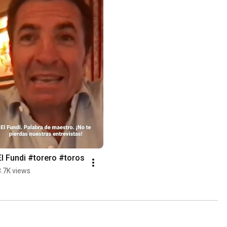
El Fundi #torero #toros
3.7K views