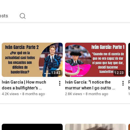
osts
13:42
12:23
Iván García | How much 
Iván García: "I notice the 
does a bullfighter's 
murmur when I go out to 
assistant earn? Do you think 
place the banderillas. And I 
4.2K views
•
8 months ago
2.8K views
•
8 months ago
1
they are well paid?
give it my all, w...
t