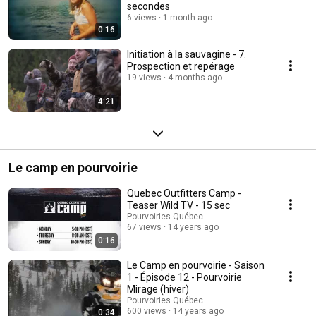
secondes
6 views
1 month ago
0:16
Initiation à la sauvagine - 7.
Prospection et repérage
19 views
4 months ago
4:21
Le camp en pourvoirie
Quebec Outfitters Camp -
Teaser Wild TV - 15 sec
Pourvoiries Québec
67 views
14 years ago
0:16
Le Camp en pourvoirie - Saison
1 - Épisode 12 - Pourvoirie
Mirage (hiver)
Pourvoiries Québec
600 views
14 years ago
0:34