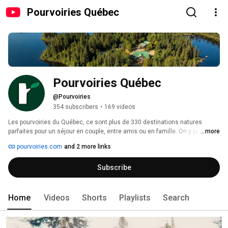
Pourvoiries Québec
Pourvoiries Québec
@Pourvoiries
354 subscribers
•
169 videos
Les pourvoiries du Québec, ce sont plus de 330 destinations natures 
parfaites pour un séjour en couple, entre amis ou en famille. On y pratique 
...more
la chasse et la pêche, bien sûr, mais également une foule d'activités de 
pourvoiries.com
and 2 more links
plein air comme le kayak, la planche à pagaie, la randonnée, le quad et bien 
plus. Été comme hiver, on profite d'un immense terrain de jeu et du savoir-
Subscribe
faire de nos pourvoyeurs, qui partagent généreusement leur nature. 
Home
Videos
Shorts
Playlists
Search