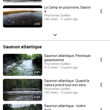
Le Camp en pourvoirie, Saison
4
Pourvoiries Québec
546 views
11 years ago
2:02
Saumon atlantique
Saumon atlantique: Péninsule
gaspésienne
Pourvoiries Québec
910 views
12 years ago
0:41
Saumon atlantique: Quand la
nature prend tout son sens
Pourvoiries Québec
785 views
12 years ago
0:43
Saumon atlantique : rivière
York