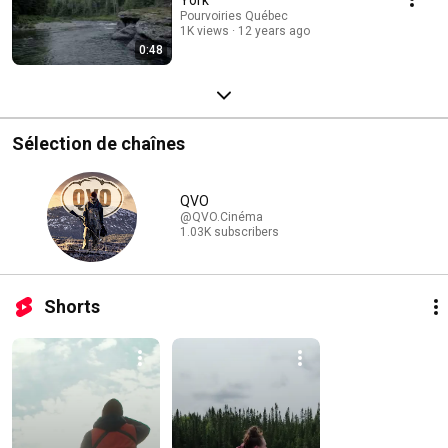
Pourvoiries Québec
1K views
12 years ago
0:48
Sélection de chaînes
QVO
@QVO.Cinéma
1.03K subscribers
Shorts