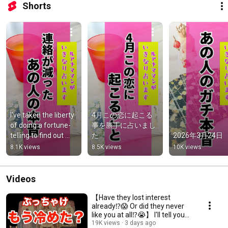
Shorts
I've taken the liberty 
4月この恋に起こる
of doing a fortune-
事を勝手に占いまし
telling to find out 
た
2026年3月24日
what that person 
8.1K views
8.5K views
10K views
who's been contact...
Videos
【Have they lost interest
already⁉️😱 Or did they never
like you at all⁉️😭】 I'll tell you
the truth...
19K views
3 days ago