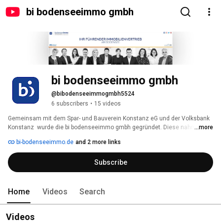
bi bodenseeimmo gmbh
bi bodenseeimmo gmbh
@bibodenseeimmogmbh5524
6 subscribers
•
15 videos
Gemeinsam mit dem Spar- und Bauverein Konstanz eG und der Volksbank 
Konstanz  wurde die bi bodenseeimmo gmbh gegründet. Diese nahm zum 
...more
1. Juni 2015 ihre Geschäftstätigkeit auf um gemeinsame Kompetenzen zu 
bi-bodenseeimmo.de
and 2 more links
bündeln. 
Subscribe
Home
Videos
Search
Videos