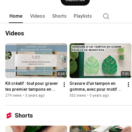
Home
Videos
Shorts
Playlists
Videos
0:55
7:21
Kit créatif : tout pour graver 
Gravure d'un tampon en 
tes premier tampons en 
gomme, avec pour motif 
gomme
une feuille de monstera
279 views
•
5 years ago
552 views
•
5 years ago
Shorts