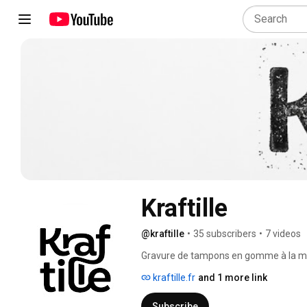
Kraftille
@kraftille
•
35 subscribers
•
7 videos
Gravure de tampons en gomme à la m
kraftille.fr
and 1 more link
Subscribe