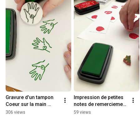
Gravure d'un tampon 
Impression de petites 
Coeur sur la main 
notes de remerciement 
#hinodewashi 
à glisser dans vos 
306 views
59 views
#tsukineko  
commandes
#linogravure