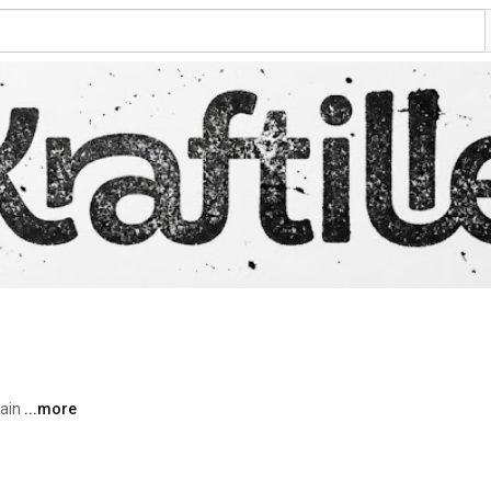
ain 
...more