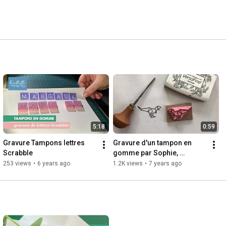
5:18
0:59
Gravure Tampons lettres 
Gravure d'un tampon en 
Scrabble
gomme par Sophie, 
créatrice de Kraftille
253 views
•
6 years ago
1.2K views
•
7 years ago