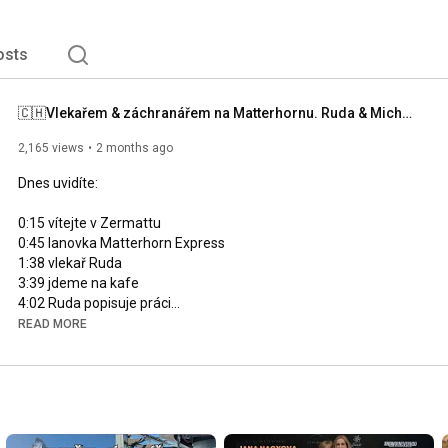
osts
🇨🇭Vlekařem & záchranářem na Matterhornu. Ruda & Michal. Práce ve Švýcarsku. Problém je ubytování.
2,165 views
2 months ago
Dnes uvidíte:

0:15
0:45
1:38
3:39
4:02
11:10
 Michal z horské služby

READ MORE
15:25
15:50
 obědy v Itálii

Vlekař Ruda mě už roky zve do Zermattu. Mám to ze St.Gallenu 
4 hodiny cesty vlakem. Po 17 letech života ve Švýcarsku jsem 