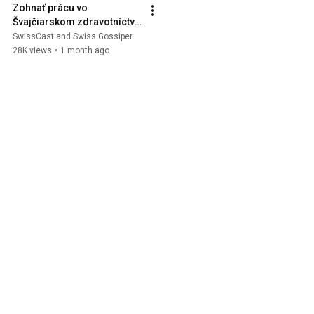
Zohnať prácu vo 
Švajčiarskom zdravotníctve 
je jednoduché 🇨🇭 
SwissCast and Swiss Gossiper
@swissgossiper l 
28K views
•
1 month ago
SwissCast S1E14