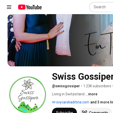
Swiss Gossipe
@swissgossiper
•
1.23K subscribers
Living in Switzerland 
...more
svycarskadrbna.com
and 3 more li
Subscribe
Community