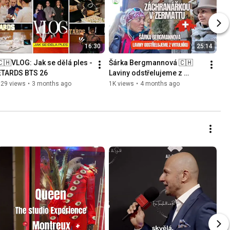
16:30
25:14
🇨🇭VLOG: Jak se dělá ples - 
Šárka Bergmannová 🇨🇭
ETARDS BTS 26
Laviny odstřelujeme z 
vrtulníku. Práce u horské 
729 views
•
3 months ago
1K views
•
4 months ago
služby v Zermattu.