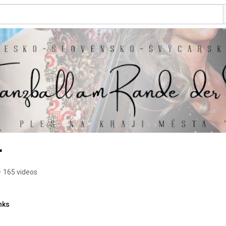
r
•
165 videos
nks