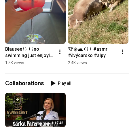
Blausee 🇨🇭 no 
🐮☀️🏔️🇨🇭 #asmr 
swimming just enjoying 
#švýcarsko #alpy
#švýcarsko #blausee 
1.5K views
2.4K views
#fyp🇨🇭
Collaborations
Play all
1:17:48