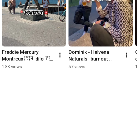
Freddie Mercury 
Dominik - Helvena 
Montreux 🇨🇭 dílo 🇨🇿 
Naturals- burnout 
umělkyně 
magnézko  start-up ve 
1.8K views
57 views
#freddiemercury 
Švýcarsku #švýcarsko 
#švýcarsko #travel
#startup #shorts🇨🇭