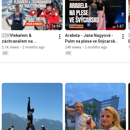
se za ním konečně dostala a bylo to fantastické a naučné.

Jak hledat práci najdete na webu www.pracevesvycarsku.ch
16:54
1:37
🇨🇭Vlekařem & 
Arabela - Jana Nagyová - 
záchranářem na 
Pulm na plese ve Švýcarsku 
Matterhornu. Ruda & Michal. 
28.2.2026 ETARDS
2.1K views
•
2 months ago
240 views
•
2 months ago
Práce ve Švýcarsku. 
CC
CC
Problém je ubytování.