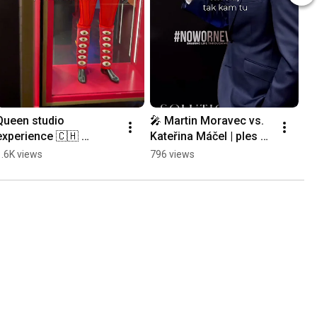
Queen studio 
🎤 Martin Moravec vs. 
experience 🇨🇭 
Kateřina Máčel | ples v 
Montreux 📍 Casino 
Gossau 2026 
1.6K views
796 views
BARRIére  
#švýcarsko #etards
#freddiemercury 
#montreux