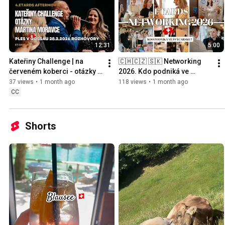
12:31
5:00
Kateřiny Challenge | na 
🇨🇭🇨🇿 🇸🇰 Networking 
červeném koberci - otázky 
2026. Kdo podniká ve 
Martina Moravce | 4.ETARDS 
Švýcarsku? Networking 
37 views
•
1 month ago
118 views
•
1 month ago
2026 Aftermovie
přináší kontakty a 
CC
spolupráce.
Shorts