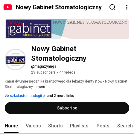
Nowy Gabinet Stomatologiczny
Nowy Gabinet 
Stomatologiczny
@magazynngs
23 subscribers
•
44 videos
Kanał dwumiesięcznika branżowego dla lekarzy dentystów - Nowy Gabinet 
Stomatologiczny 
...more
szkolastomatologii.pl
and 2 more links
Subscribe
Home
Videos
Shorts
Playlists
Posts
Search