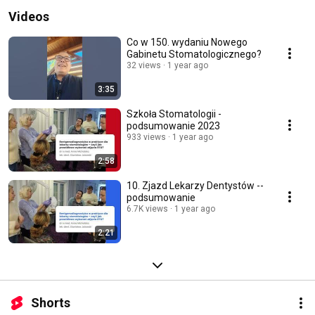
Videos
Co w 150. wydaniu Nowego
Gabinetu Stomatologicznego?
32 views
1 year ago
3:35
Szkoła Stomatologii -
podsumowanie 2023
933 views
1 year ago
2:58
10. Zjazd Lekarzy Dentystów --
podsumowanie
6.7K views
1 year ago
2:21
Shorts