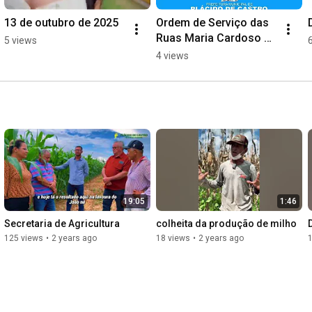
13 de outubro de 2025
Ordem de Serviço das 
Ruas Maria Cardoso e 
5 views
Epaminondas Jácome
4 views
19:05
1:46
Secretaria de Agricultura
colheita da produção de milho
125 views
•
2 years ago
18 views
•
2 years ago