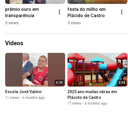
prêmio ouro em 
festa do milho em 
transparência
Plácido de Castro
3 views
3 views
Videos
6:35
2:34
Escola José Valmir 
2025 ano muitas obras em 
Plácido de Castro 
11 views
•
6 months ago
17 views
•
6 months ago