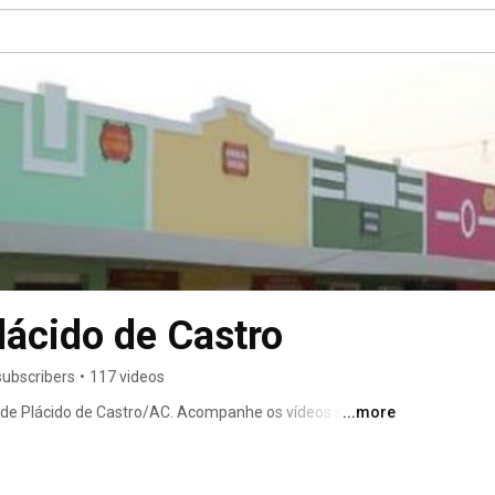
lácido de Castro
subscribers
•
117 videos
a de Plácido de Castro/AC. Acompanhe os vídeos sobre a 
...more
ões das licitações públicas presenciais. 