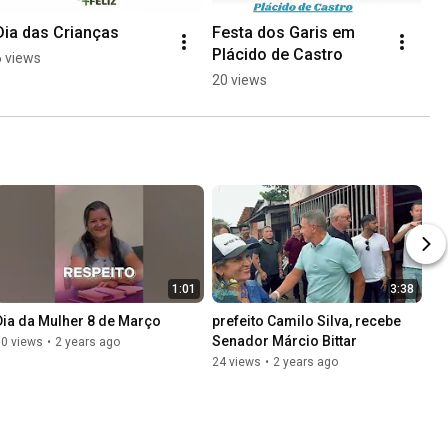
Dia das Crianças
Festa dos Garis em 
Plácido de Castro
6 views
20 views
1:01
3:38
Dia da Mulher 8 de Março
prefeito Camilo Silva, recebe 
Senador Márcio Bittar
10 views
•
2 years ago
24 views
•
2 years ago