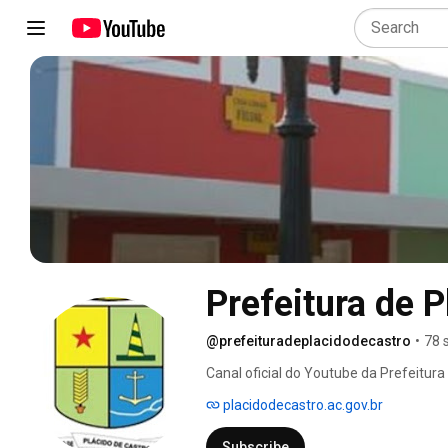
Prefeitura de P
@prefeituradeplacidodecastro
•
78 
Canal oficial do Youtube da Prefeitur
cidade e as ações do Governo e as sess
placidodecastro.ac.gov.br
Subscribe