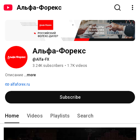
Альфа-Форекс
Альфа-Форекс
@Alfa-FX
3.24K subscribers
•
1.7K videos
Описание 
...more
alfaforex.ru
Subscribe
Home
Videos
Playlists
Search