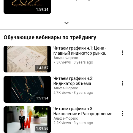
1:59:24
Обучающие вебинары по трейдингу
Читаем графики ч.1: Цена -
главный индикатор рынка.
Альфа-Форекс
7.8K views
3 years ago
1:43:57
Читаем графики ч.2:
Индикатор объема
Альфа-Форекс
2.7K views
3 years ago
1:51:34
Читаем графики ч.3:
Накопление и Распределение
Альфа-Форекс
2.2K views
3 years ago
1:09:56