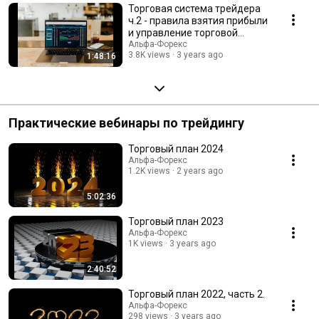
Торговая система трейдера
ч.2 - правила взятия прибыли
и управление торговой
позицией.
Альфа-Форекс
3.8K views
3 years ago
1:48:16
Практические вебинары по трейдингу
Торговый план 2024
Альфа-Форекс
1.2K views
2 years ago
5:02:36
Торговый план 2023
Альфа-Форекс
1K views
3 years ago
2:40:52
Торговый план 2022, часть 2.
Альфа-Форекс
298 views
3 years ago