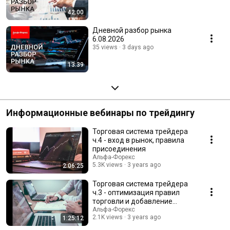
42:00
Дневной разбор рынка
6.08.2026
35 views
3 days ago
13:39
Информационные вебинары по трейдингу
Торговая система трейдера
ч.4 - вход в рынок, правила
присоединения
Альфа-Форекс
5.3K views
3 years ago
2:06:25
Торговая система трейдера
ч.3 - оптимизация правил
торговли и добавление
фильтров
Альфа-Форекс
2.1K views
3 years ago
1:25:12