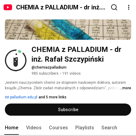
CHEMIA z PALLADIUM - dr inż.
Rafał Szczypiński
CHEMIA z PALLADIUM - dr 
inż. Rafał Szczypiński
@chemiazpalladium
985 subscribers
•
191 videos
Jestem nauczycielem chemii ze stopniem naukowym doktora, autorem 
książki „Chemia. Zbiór zadań maturalnych z odpowiedziami”, podręcznika 
...more
pt. „Projektowanie doświadczeń chemicznych. Dla maturzystów i nie tylko”, 
palladium.edu.pl
and 5 more links
„Chemia. Autorskie arkusze maturalne. Tom I i Tom II" oraz współautorem 
czasopisma „Biolchemik”. Ponadto jestem recenzentem zbioru arkuszy 
Subscribe
maturalnych „Ostatni dzwonek przed maturą” wydanego przez 
pracowników naukowo-dydaktycznych Wydziału Chemii Uniwersytetu 
Jagiellońskiego. 
Home
Videos
Courses
Playlists
Search