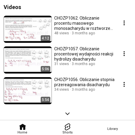
Videos
CHOZP1062. Obliczanie
procentu masowego
monosacharydu w roztworze
poreakcyjnym
48 views
3 months ago
4:12
CHOZP1057. Obliczanie
procentowej wydajności reakcji
hydrolizy disacharydu
31 views
3 months ago
5:06
CHOZP1056. Obliczanie stopnia
przereagowania disacharydu
34 views
3 months ago
5:54
Library
Home
Shorts