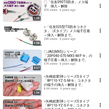
〇「住友090TS防水」メス端
子 挿入～解除
47K views
6 years ago
1:05
○「住友025型TS防水コネク
タ」（Eタイプ）メス端子圧着
～挿入～解除まで。
28K views
6 years ago
1:58
〇JAE(MX5)シリーズ
「20P040-070-MX5-M/F-tr」の
端子圧着～挿入～解除まで。
57K views
6 years ago
4:57
○矢崎総業58シリーズSタイプ
「8P110-YZ-S-M-tr」コネクタ
の端子の挿入～解除まで。
8.6K views
6 years ago
1:04
○矢崎総業58シリーズSタイプ
「8P110-YZ-S-F-tr」コネクタ