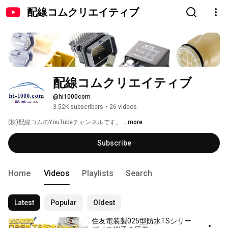
配線コムクリエイティブ
配線コムクリエイティブ
@hi1000com
3.52K subscribers
•
26 videos
(株)配線コムのYouTubeチャンネルです。 
...more
Subscribe
Home
Videos
Playlists
Search
Latest
Popular
Oldest
住友電装製025型防水TSシリー