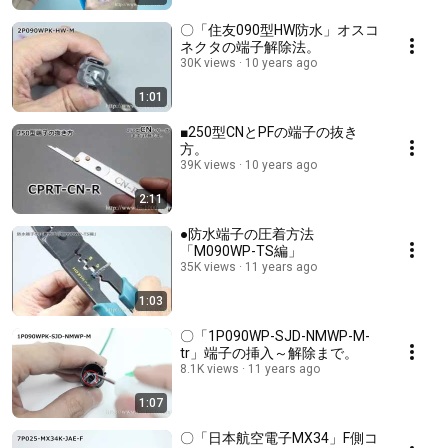
〇「住友090型HW防水」オスコ
ネクタの端子解除法。
30K views
10 years ago
1:01
■250型CNとPFの端子の抜き
方。
39K views
10 years ago
2:11
●防水端子の圧着方法
「M090WP-TS編」
35K views
11 years ago
1:03
〇「1P090WP-SJD-NMWP-M-
tr」端子の挿入～解除まで。
8.1K views
11 years ago
1:07
〇「日本航空電子MX34」F側コ