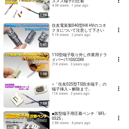
ズメス端子の圧着
4.3K views
1 year ago
1:08
住友電装製040型HX HVのコネ
クタについて注意して下さい
9.1K views
2 years ago
1:41
110型端子取り外し作業用ドラ
イバー/110SCDRI
21K views
3 years ago
1:08
○「住友025型TS防水端子」の
端子挿入～解除まで。
11K views
3 years ago
1:58
■旗型端子用圧着ペンチ「BFL-
0525」
2.8K views
4 years ago