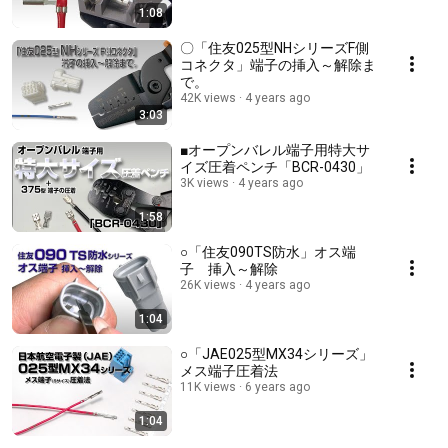
1:08
〇「住友025型NHシリーズF側
コネクタ」端子の挿入～解除ま
で。
42K views
4 years ago
3:03
■オープンバレル端子用特大サ
イズ圧着ペンチ「BCR-0430」
3K views
4 years ago
1:58
○「住友090TS防水」オス端
子 挿入～解除
26K views
4 years ago
1:04
○「JAE025型MX34シリーズ」
メス端子圧着法
11K views
6 years ago
1:04