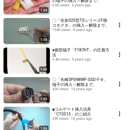
の端子の挿入～解除まで。
6.6K views
6 years ago
1:04
〇「住友025型TSシリーズF側
コネクタ」の挿入～解除まで。
154K views
8 years ago
1:06
●旗型端子「F187HT」の圧着方
法
9.4K views
9 years ago
1:06
〇「矢崎3P048WP-SSD-F-tr」
端子の挿入～解除まで。
42K views
10 years ago
1:06
■コルゲート挿入治具
「CT0515」のご紹介
29K views
10 years ago
1:06