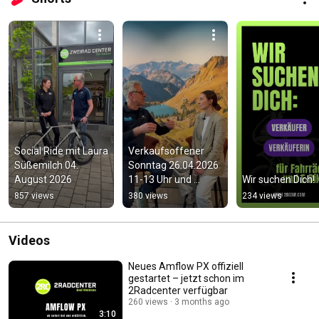
Social Ride mit Laura 
Verkaufsoffener 
Süßemilch 04. 
Sonntag 26.04.2026 
August 2026
11-13 Uhr und 
Wir suchen Dich!
Aktionstag in der 
857 views
380 views
234 views
Hochstattmitte
Videos
Neues Amflow PX offiziell
gestartet – jetzt schon im
2Radcenter verfügbar
260 views
3 months ago
3:10