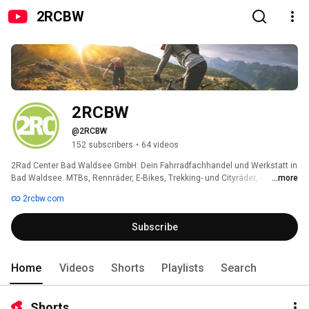
2RCBW
2RCBW
@2RCBW
152 subscribers
•
64 videos
2Rad Center Bad Waldsee GmbH: Dein Fahrradfachhandel und Werkstatt in 
Bad Waldsee. MTBs, Rennräder, E-Bikes, Trekking- und Cityräder, 
...more
Lastenräder, Kinderfahrräder, Bekleidung, Helme, Schuhe, Zubehör und 
2rcbw.com
vieles mehr. 
Subscribe
Home
Videos
Shorts
Playlists
Search
Shorts