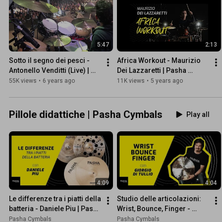
5:47
2:13
Sotto il segno dei pesci - 
Africa Workout - Maurizio 
Antonello Venditti (Live) | 
Dei Lazzaretti | Pasha 
Alessandro Canini - 
Cymbals
55K views
•
6 years ago
11K views
•
5 years ago
batterista PASHA
Pillole didattiche | Pasha Cymbals
Play all
4:09
4:04
Le differenze tra i piatti della 
Studio delle articolazioni: 
batteria - Daniele Piu | Pasha 
Wrist, Bounce, Finger - 
Cymbals
Giorgio Di Tullio | Pasha 
Pasha Cymbals
Pasha Cymbals