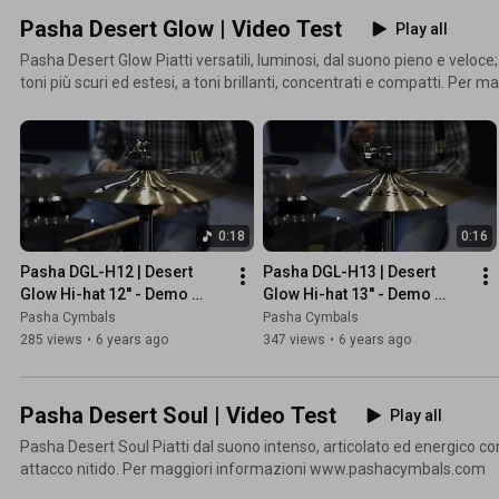
supporto ed ottenere suoni dalle sfumature uniche e ricercate. Per maggiori informazioni
Pasha Desert Glow | Video Test
Play all
www.pashacymbals.com
Pasha Desert Glow Piatti versatili, luminosi, dal suono pieno e veloc
toni più scuri ed estesi, a toni brillanti, concentrati e compatti. Per maggiori informazioni
www.pashacymbals.com
0:18
0:16
Pasha DGL-H12 | Desert 
Pasha DGL-H13 | Desert 
Glow Hi-hat 12'' - Demo 
Glow Hi-hat 13'' - Demo 
Video Sample | Pasha 
Video Sample | Pasha 
Pasha Cymbals
Pasha Cymbals
Cymbals
Cymbals
285 views
•
6 years ago
347 views
•
6 years ago
Pasha Desert Soul | Video Test
Play all
Pasha Desert Soul Piatti dal suono intenso, articolato ed energico con 
attacco nitido. Per maggiori informazioni www.pashacymbals.com