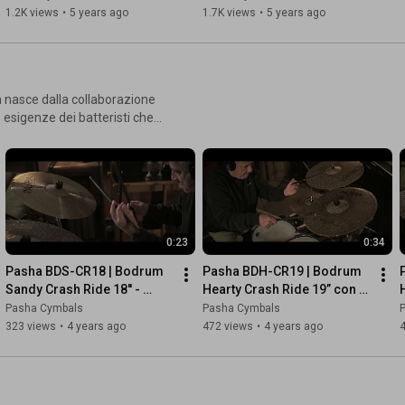
1.2K views
•
5 years ago
1.7K views
•
5 years ago
e esigenze dei batteristi che
he consente di lavorare senza
zzati da overtones e ping
senza di un particolare
0:23
0:34
ato e rivettato e uno normale)
Pasha BDS-CR18 | Bodrum 
Pasha BDH-CR19 | Bodrum 
e lasciata grezza. Una
Sandy Crash Ride 18'' - 
Hearty Crash Ride 19” con 
H
essarie per affrontare stili
Demo Video Sample | Pasha 
rivetti - Demo Video Sample 
Pasha Cymbals
Pasha Cymbals
Cymbals
| Pasha Cymbals
323 views
•
4 years ago
472 views
•
4 years ago