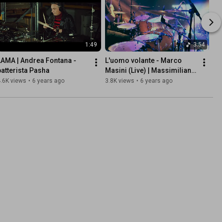
1:49
3:54
LAMA | Andrea Fontana - 
L'uomo volante - Marco 
batterista Pasha
Masini (Live) | Massimiliano 
Agati - batterista PASHA
.6K views
•
6 years ago
3.8K views
•
6 years ago