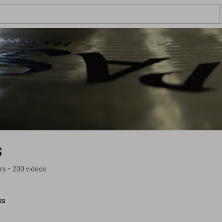
s
rs
•
200 videos
ks