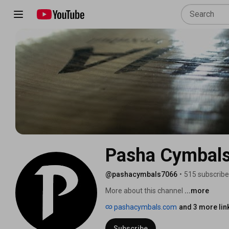
Pasha Cymbal
@pashacymbals7066
•
515 subscribe
More about this channel
...more
pashacymbals.com
and 3 more lin
Subscribe