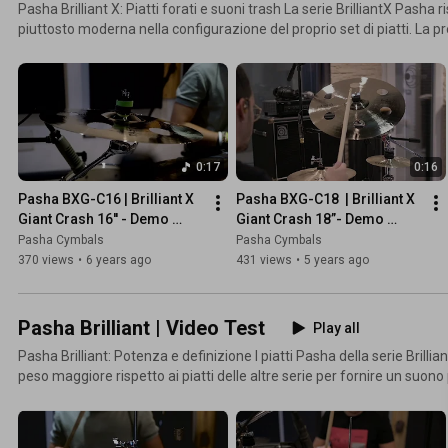
Pasha Brilliant X: Piatti forati e suoni trash La serie BrilliantX Pasha risponde ad una tendenza
piuttosto moderna nella configurazione del proprio set di piatti. La p
soprattutto il loro numero, la loro grandezza e la loro forma, vanno a
principale, restituendo suoni scuri e grezzi, complessi e disarmonici,
davvero brevi. Una serie galattica che permette di esplorare sonorità di pianeti 
la compongono sono: BrilliantX Giant Crash dal suono scuro, acido e fragoroso. La presenza di fori
sulla superficie influenza diversamente la diffusione delle onde so
effettistico rispetto ad un tipico crash integro; sustain corto. BrilliantX Nova Crash dal suono
0:17
0:16
elettrico ed accattivante, volume contenuto, meno risonante e brillan
tradizionale; sustain lungo. Per maggiori informazioni www.
Pasha BXG-C16 | Brilliant X 
Pasha BXG-C18  | Brilliant X 
Giant Crash 16'' - Demo 
Giant Crash 18”- Demo 
Video Sample | Pasha 
Video Sample | Pasha 
Pasha Cymbals
Pasha Cymbals
Cymbals
Cymbals
370 views
•
6 years ago
431 views
•
5 years ago
Pasha Brilliant | Video Test
Play all
Pasha Brilliant: Potenza e definizione I piatti Pasha della serie Brilliant vengono realizzati con un
peso maggiore rispetto ai piatti delle altre serie per fornire un suono
adatto a diversi generi musicali. La lucidatura a specchio, caratteristica di questa serie, viene
realizzata interamente a mano. Per maggiori informazi