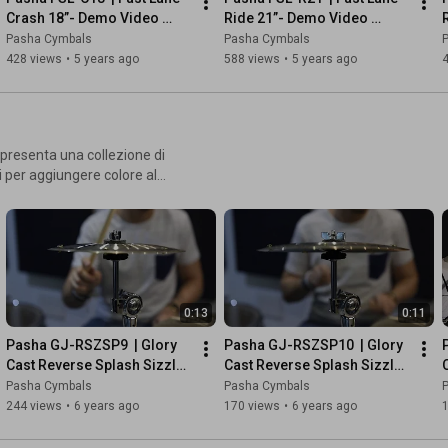
Crash 18”- Demo Video 
Ride 21”- Demo Video 
Sample | Pasha Cymbals
Sample | Pasha Cymbals
Pasha Cymbals
Pasha Cymbals
428 views
•
5 years ago
588 views
•
5 years ago
li per aggiungere colore al
allici. Sono piatti esplosivi ed
 e risultano indispensabili per
illanti. Glory Cast
o il diametro inferiore per
0:13
0:11
e loro di riprodurre un suono
esi per potersi adattare a
Pasha GJ-RSZSP9  | Glory 
Pasha GJ-RSZSP10  | Glory 
Cast Reverse Splash Sizzle 
Cast Reverse Splash Sizzle 
9”- Demo Video Sample | 
10”- Demo Video Sample | 
Pasha Cymbals
Pasha Cymbals
prestano ad un massimo
Pasha Cymbals
Pasha Cymbals
244 views
•
6 years ago
170 views
•
6 years ago
ure sospeso ad un apposito