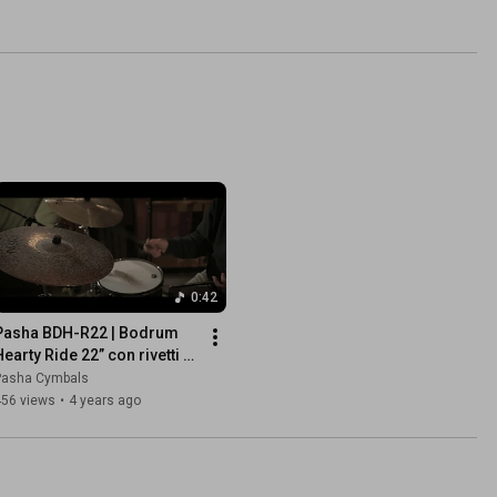
0:42
Pasha BDH-R22 | Bodrum 
earty Ride 22” con rivetti - 
Demo Video Sample | Pasha 
Pasha Cymbals
Cymbals
456 views
•
4 years ago