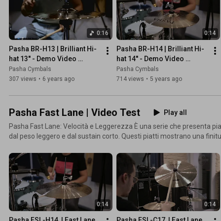
0:16
0:14
Pasha BR-H13 | Brilliant Hi-
Pasha BR-H14 | Brilliant Hi-
hat 13'' - Demo Video 
hat 14'' - Demo Video 
Sample | Pasha Cymbals
Sample | Pasha Cymbals
Pasha Cymbals
Pasha Cymbals
307 views
•
6 years ago
714 views
•
5 years ago
Pasha Fast Lane | Video Test
Play all
Pasha Fast Lane: Velocità e Leggerezza È una serie che presenta piatti dal suono caldo e pastoso,
dal peso leggero e dal sustain corto. Questi piatti mostrano una finit
superfici e si caratterizzano per essere particolarmente sottili. Inoltre, grazie ad un meticoloso ed
accurato processo di martellatura e tornitura, i piatti della serie Fas
ricco, denso e gutturale con tonalità medio-alte. Una collezione di piatti per batteria perfetta per i
batteristi che amano sonorità adatte al Jazz, al Latin, al Funk ed alla Fusion. Per
informazioni www.pashacymbals.com
0:14
0:14
Pasha FSL-H14  | Fast Lane 
Pasha FSL-C17  | Fast Lane 