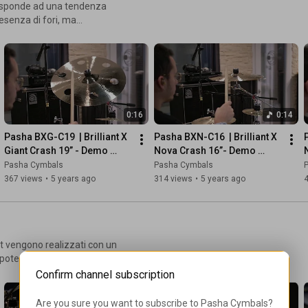
resenza di fori, ma
d influenzare il sound
 assicurando tempi di risposta
lontani. Le linee che
nore producendo un suono più
0:16
0:14
te rispetto ad un piatto
pashacymbals.com
Pasha BXG-C19  | Brilliant X 
Pasha BXN-C16  | Brilliant X 
Giant Crash 19” - Demo 
Nova Crash 16”- Demo 
Video Sample | Pasha 
Video Sample | Pasha 
Pasha Cymbals
Pasha Cymbals
Cymbals
Cymbals
367 views
•
5 years ago
314 views
•
5 years ago
 potente, chiaro e definito
Confirm channel subscription
oni www.pashacymbals.com
Are you sure you want to subscribe to 
Pasha Cymbals
?