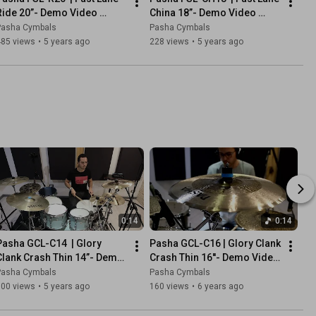
Ride 20”- Demo Video 
China 18”- Demo Video 
Sample | Pasha Cymbals
Sample | Pasha Cymbals
Pasha Cymbals
Pasha Cymbals
485 views
•
5 years ago
228 views
•
5 years ago
0:14
0:14
Pasha GCL-C14  | Glory 
Pasha GCL-C16 | Glory Clank 
Clank Crash Thin 14”- Demo 
Crash Thin 16''- Demo Video 
Video Sample | Pasha 
Sample | Pasha Cymbals
Pasha Cymbals
Pasha Cymbals
Cymbals
100 views
•
5 years ago
160 views
•
6 years ago