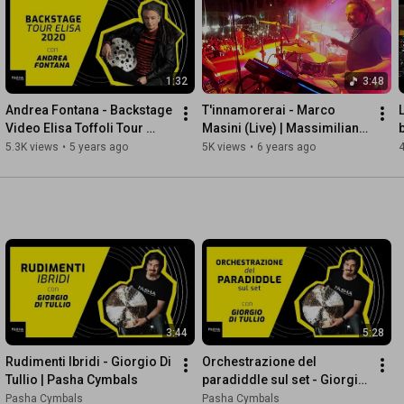
https://bit.ly/32pWsRA
1:32
3:48
https://bit.ly/3z0VkjG
Andrea Fontana - Backstage 
T'innamorerai - Marco 
Video Elisa Toffoli Tour 
Masini (Live) | Massimiliano 
- - - - - - - - - - - - - - - -

2020 | Pasha Cymbals
Agati - batterista PASHA
5.3K views
•
5 years ago
5K views
•
6 years ago
4
Riprese video e montaggio: Giuseppe Iadonisi PH

Riprese audio e mix: Raffaele Cervo

Studio di registrazione: Radio Zar Zak

Produzione: Valmusic Professional srl
3:44
5:28
Rudimenti Ibridi - Giorgio Di 
Orchestrazione del 
Tullio | Pasha Cymbals
paradiddle sul set - Giorgio 
Di Tullio |  Pasha Cymbals
Pasha Cymbals
Pasha Cymbals