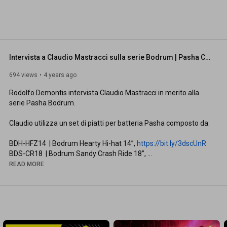
Intervista a Claudio Mastracci sulla serie Bodrum | Pasha Cymbals
694 views
4 years ago
Rodolfo Demontis intervista Claudio Mastracci in merito alla 
serie Pasha Bodrum.

Claudio utilizza un set di piatti per batteria Pasha composto da:

BDH-HFZ14  | Bodrum Hearty Hi-hat 14”, 
https://bit.ly/3dscUnR
BDS-CR18  | Bodrum Sandy Crash Ride 18”, 
https://bit.ly/3qBm4C2
READ MORE
BDH-C18  | Bodrum Hearty Crash 18”, 
https://bit.ly/3k5Z9N4
BDH-CR19  | Bodrum Hearty Crash Ride 19” con rivetti, 
https://bit.ly/2M77qDO
BDH-R22  | Bodrum Hearty Ride 22” con rivetti, 
https://bit.ly/3pCmSp0