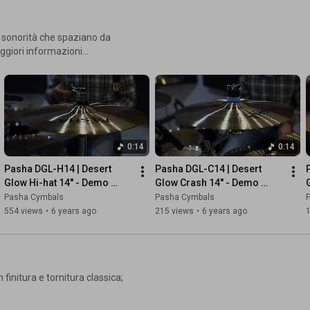
e; sonorità che spaziano da
0:14
0:14
Pasha DGL-H14 | Desert 
Pasha DGL-C14 | Desert 
Glow Hi-hat 14'' - Demo 
Glow Crash 14'' - Demo 
Video Sample | Pasha 
Video Sample | Pasha 
Pasha Cymbals
Pasha Cymbals
Cymbals
Cymbals
554 views
•
6 years ago
215 views
•
6 years ago
finitura e tornitura classica;