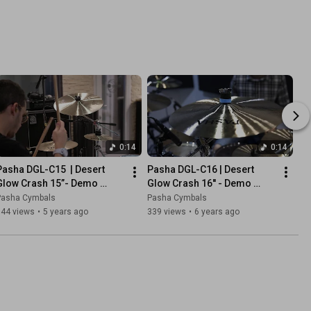
0:14
0:14
Pasha DGL-C15  | Desert 
Pasha DGL-C16 | Desert 
Glow Crash 15”- Demo 
Glow Crash 16'' - Demo 
Video Sample | Pasha 
Video Sample | Pasha 
Pasha Cymbals
Pasha Cymbals
Cymbals
Cymbals
144 views
•
5 years ago
339 views
•
6 years ago