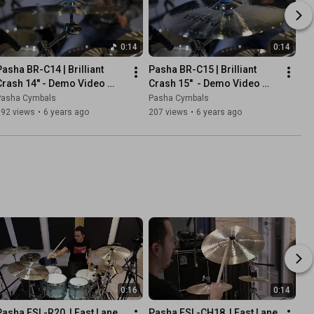
0:14
0:14
Pasha BR-C14 | Brilliant 
Pasha BR-C15 | Brilliant 
Crash 14'' - Demo Video 
Crash 15''  - Demo Video 
Sample | Pasha Cymbals
Sample | Pasha Cymbals
Pasha Cymbals
Pasha Cymbals
192 views
•
6 years ago
207 views
•
6 years ago
0:16
0:14
Pasha FSL-R20  | Fast Lane 
Pasha FSL-CH18  | Fast Lane 