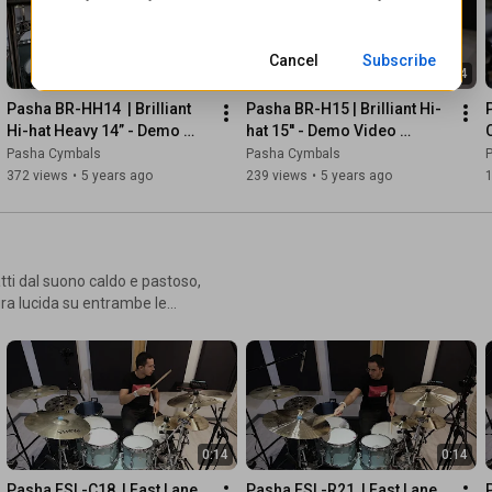
Cancel
Subscribe
0:14
0:14
Pasha BR-HH14  | Brilliant 
Pasha BR-H15 | Brilliant Hi-
Hi-hat Heavy 14” - Demo 
hat 15'' - Demo Video 
Video Sample | Pasha 
Sample | Pasha Cymbals
Pasha Cymbals
Pasha Cymbals
Cymbals
372 views
•
5 years ago
239 views
•
5 years ago
ura lucida su entrambe le
t Lane offrono un suono più
 maggiori
0:14
0:14
Pasha FSL-C18  | Fast Lane 
Pasha FSL-R21  | Fast Lane 