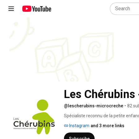
Les Chérubins 
@lescherubins-microcreche
•
82 su
Spécialiste reconnu de la petite enfan
savoir-faire au service des parents et 
Instagram
and 3 more links
Subscribe