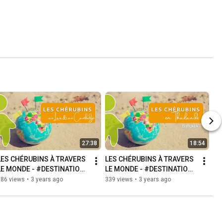
27:38
18:54
LES CHÉRUBINS À TRAVERS 
LES CHÉRUBINS À TRAVERS 
LE MONDE - #DESTINATION 
LE MONDE - #DESTINATION 
LAOS & CAMBODGE
BANGKOK
186 views
•
3 years ago
339 views
•
3 years ago