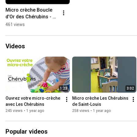
Micro crèche Boucle 
d'Or des Chérubins - 
Marly (57)
461 views
Videos
1:23
3:02
Ouvrez votre micro-crèche 
Micro crèche Les Chérubins 
avec Les Chérubins
de Saint-Louis
245 views
•
1 year ago
258 views
•
1 year ago
Popular videos