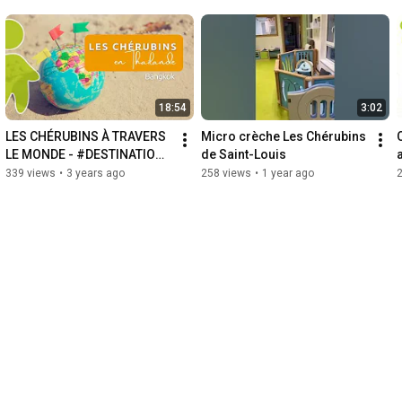
18:54
3:02
LES CHÉRUBINS À TRAVERS 
Micro crèche Les Chérubins 
LE MONDE - #DESTINATION 
de Saint-Louis
BANGKOK
339 views
•
3 years ago
258 views
•
1 year ago