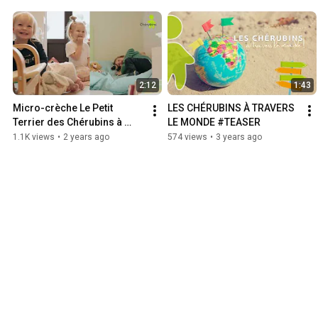
2:12
1:43
Micro-crèche Le Petit 
LES CHÉRUBINS À TRAVERS 
Terrier des Chérubins à 
LE MONDE #TEASER
Rosheim
1.1K views
•
2 years ago
574 views
•
3 years ago