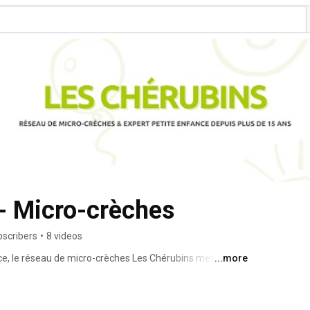
- Micro-crèches
bscribers
•
8 videos
ce, le réseau de micro-crèches Les Chérubins met son 
...more
des enfants depuis plus de 15 ans. 