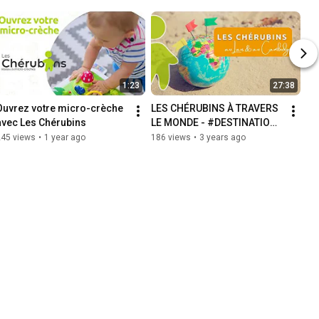
1:23
27:38
Ouvrez votre micro-crèche 
LES CHÉRUBINS À TRAVERS 
avec Les Chérubins
LE MONDE - #DESTINATION 
LAOS & CAMBODGE
245 views
•
1 year ago
186 views
•
3 years ago