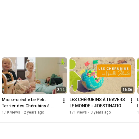
2:12
16:36
Micro-crèche Le Petit 
LES CHÉRUBINS À TRAVERS 
Terrier des Chérubins à 
LE MONDE - #DESTINATION 
Rosheim
NOUVELLE-ZÉLANDE
1.1K views
•
2 years ago
171 views
•
3 years ago