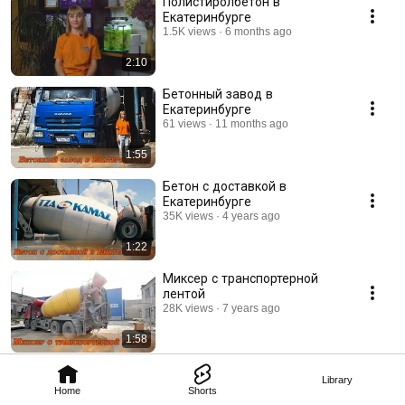
Полистиролбетон в
Екатеринбурге
1.5K views
6 months ago
2:10
Бетонный завод в
Екатеринбурге
61 views
11 months ago
1:55
Бетон с доставкой в
Екатеринбурге
35K views
4 years ago
1:22
Миксер с транспортерной
лентой
28K views
7 years ago
1:58
Library
Home
Shorts