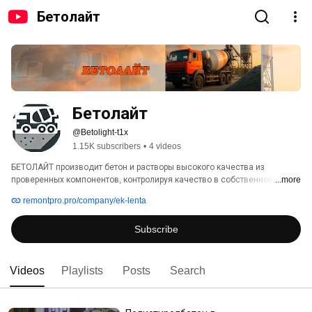
Бетолайт
Бетолайт
@Betolight-t1x
1.15K subscribers
•
4 videos
БЕТОЛАЙТ производит бетон и растворы высокого качества из 
проверенных компонентов, контролируя качество в собственной 
...more
лаборатории. Предлагает широкий выбор классов бетона с морозо- и 
remontpro.pro/company/ek-lenta
влагостойкостью, а также индивидуальные решения по ТУ заказчика. 
Обеспечивает доставку собственным транспортом и сопровождает 
Subscribe
строительство лабораторными услугами. Ориентирована на выгодные 
цены и партнерские отношения. 
Videos
Playlists
Posts
Search