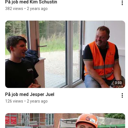
På job med Kim Schustin
382 views
•
2 years ago
3:03
På job med Jesper Juel
126 views
•
2 years ago