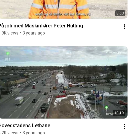
3:53
På job med Maskinfører Peter Hütting
3.9K views
•
3 years ago
10:19
Hovedstadens Letbane
4.2K views
•
3 years ago