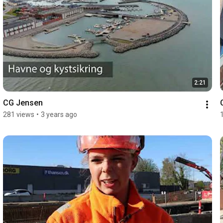
2:21
CG Jensen
281 views
•
3 years ago