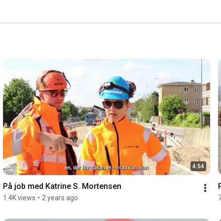
4:54
På job med Katrine S. Mortensen
1.4K views
•
2 years ago