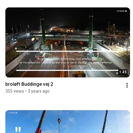
1:43
broløft Buddinge vej 2
355 views
•
3 years ago