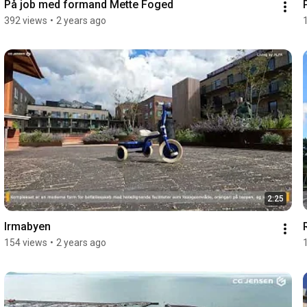
På job med formand Mette Foged
392 views
•
2 years ago
2:25
Irmabyen
154 views
•
2 years ago