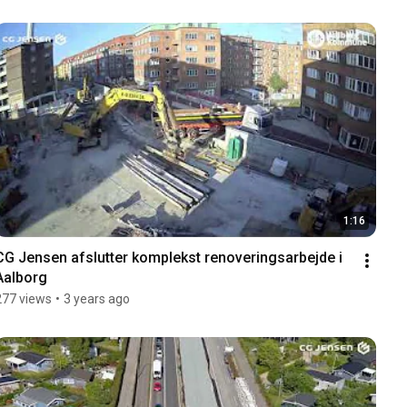
1:16
CG Jensen afslutter komplekst renoveringsarbejde i 
Aalborg
277 views
•
3 years ago