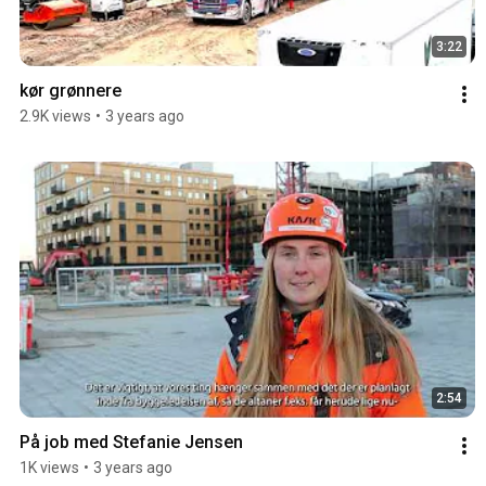
3:22
kør grønnere
2.9K views
•
3 years ago
2:54
På job med Stefanie Jensen
1K views
•
3 years ago