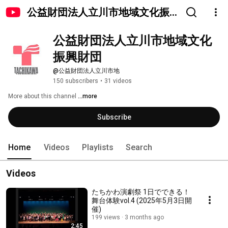
公益財団法人立川市地域文化振
興財団
公益財団法人立川市地域文化
振興財団
@公益財団法人立川市地
150 subscribers
•
31 videos
More about this channel
...more
Subscribe
Home
Videos
Playlists
Search
Videos
たちかわ演劇祭 1日でできる！
舞台体験vol.4 (2025年5月3日開
催)
199 views
3 months ago
2:45