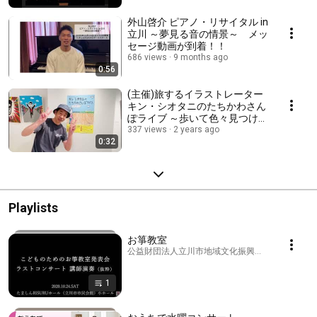
外山啓介 ピアノ・リサイタル in
立川 ～夢見る音の情景～ メッ
セージ動画が到着！！
686 views
9 months ago
0:56
(主催)旅するイラストレーター
キン・シオタニのたちかわさん
ぽライブ ～歩いて色々見つけた
よ～
337 views
2 years ago
0:32
Playlists
お箏教室
公益財団法人立川市地域文化振興財団 · Playlist
1