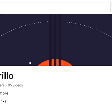
illo
ers
•
95 videos
.more
inks