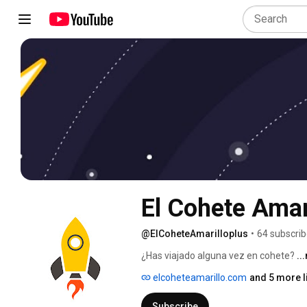
El Cohete Amar
@ElCoheteAmarilloplus
•
64 subscrib
¿Has viajado alguna vez en cohete? 
..
elcoheteamarillo.com
and 5 more l
Subscribe