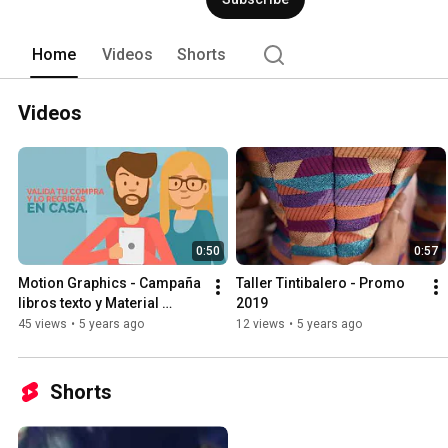
Home
Videos
Shorts
Videos
0:50
0:57
Motion Graphics - Campaña 
Taller Tintibalero - Promo 
libros texto y Material 
2019
escolar - Isidoro
45 views
•
5 years ago
12 views
•
5 years ago
Shorts