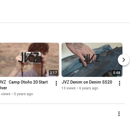
2:17
0:48
JVZ   Camp Otoño 20 Start 
JVZ Denim on Denim SS20
Over
13 views
•
6 years ago
 views
•
5 years ago