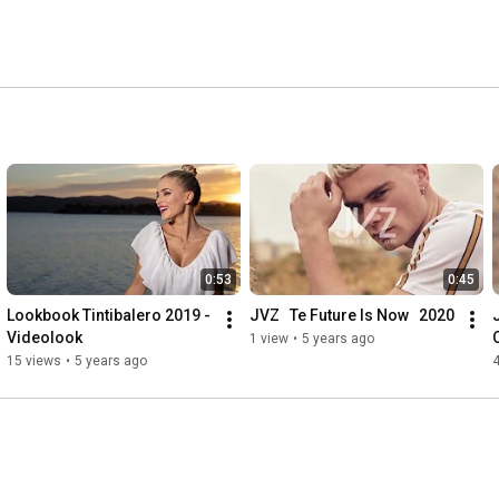
0:53
0:45
Lookbook Tintibalero 2019 - 
JVZ   Te Future Is Now   2020
Videolook
1 view
•
5 years ago
15 views
•
5 years ago
4