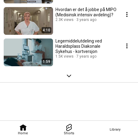
Hvordan er det å jobbe på MIPO
(Medisinsk intensiv avdeling)?
2.3K views
3 years ago
4:10
Legemiddelutdeling ved
Haraldsplass Diakonale
Sykehus - kortversjon
1.5K views
7 years ago
1:59
Library
Home
Shorts