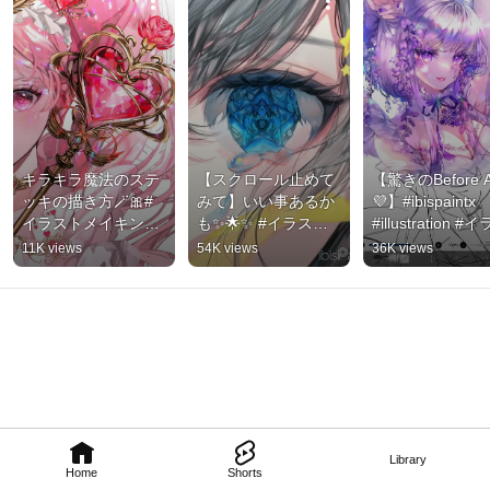
キラキラ魔法のステ
【スクロール止めて
【驚きのBefore Af
ッキの描き方🪄︎︎🎀#
みて】いい事あるか
💜】#ibispaintx 
イラストメイキング 
も✨🌟✨ #イラスト 
#illustration #
#イラスト #art 
#ibispaintx 
ト #shorts
11K views
54K views
36K views
#illustration
#illustration #shorts 
#イラストメイキン
グ #七夕
Library
Home
Shorts