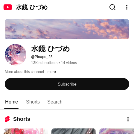
水鏡 ひづめ
水鏡 ひづめ
@Pinapo_25
13K subscribers
•
14 videos
More about this channel
...more
Subscribe
Home
Shorts
Search
Shorts